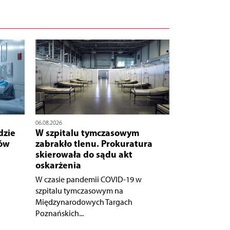
06.08.2026
dzie
W szpitalu tymczasowym
nów
zabrakło tlenu. Prokuratura
skierowała do sądu akt
oskarżenia
W czasie pandemii COVID-19 w
szpitalu tymczasowym na
Międzynarodowych Targach
Poznańskich...