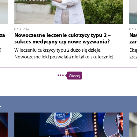
07.08.2026
07.0
za
Nowoczesne leczenie cukrzycy typu 2 –
Na
sukces medycyny czy nowe wyzwania?
za
)
W leczeniu cukrzycy typu 2 dużo się dzieje.
Eks
Nowoczesne leki pozwalają nie tylko skuteczniej...
szcz
Więcej