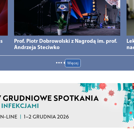
ds
Prof. Piotr Dobrowolski z Nagrodą im. prof.
Le
Andrzeja Steciwko
na
Więcej