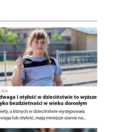
8.2026
waga i otyłość w dzieciństwie to wyższe
zyko bezdzietności w wieku dorosłym
iety, u których w dzieciństwie występowała
waga lub otyłość, mają mniejsze szanse na...