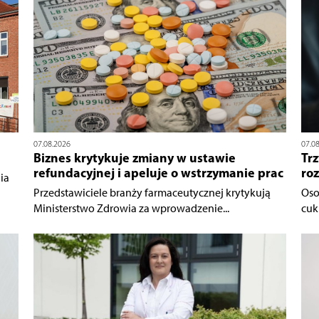
07.08.2026
07.0
Biznes krytykuje zmiany w ustawie
Trz
refundacyjnej i apeluje o wstrzymanie prac
ro
ia
Przedstawiciele branży farmaceutycznej krytykują
Oso
Ministerstwo Zdrowia za wprowadzenie...
cukr