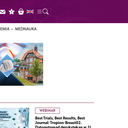
DEMIA
MEDNAUKA
WEBINAR
Best Trials, Best Results, Best
Journal: Tropion-Breast02.
Datopotomad derukstekan w 1L