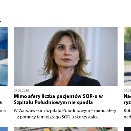
07.08.2026
07.0
Mimo afery liczba pacjentów SOR-u w
Nad
a
Szpitalu Południowym nie spadła
ry
nia
W Warszawskim Szpitalu Południowym – mimo afery
Kob
– z pomocy tamtejszego SOR-u skorzystało...
nad