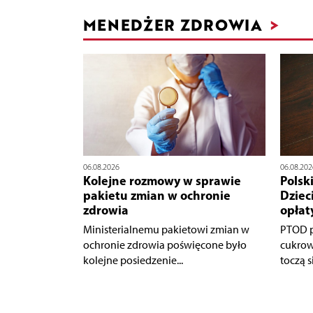
MENEDŻER ZDROWIA
>
06.08.2026
06.08.202
Kolejne rozmowy w sprawie
Polsk
pakietu zmian w ochronie
Dziec
zdrowia
opłat
Ministerialnemu pakietowi zmian w
PTOD p
ochronie zdrowia poświęcone było
cukrow
kolejne posiedzenie...
toczą s