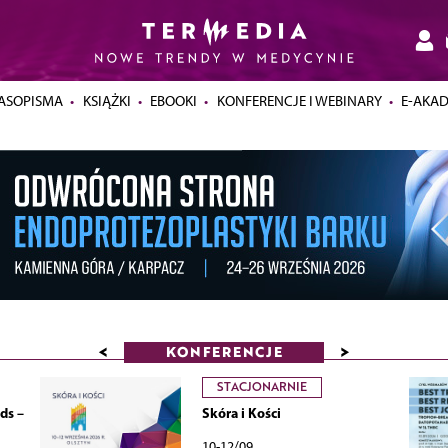
ASOPISMA
KSIĄŻKI
EBOOKI
KONFERENCJE I WEBINARY
E-AKA
<
>
KONFERENCJE
STACJONARNIE
ds –
Skóra i Kości
10-12/09