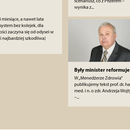
scenariusz, co z Pfizerem –
wynika z...
 miesiące, a nawet lata
system bez kolejek, dla
ci zaczyna się od odysei w
(i najbardziej szkodliwa)
Były minister reformuje
W „Menedżerze Zdrowia”
publikujemy tekst prof. dr. ha
med. i n. o zdr. Andrzeja Wojt
–...