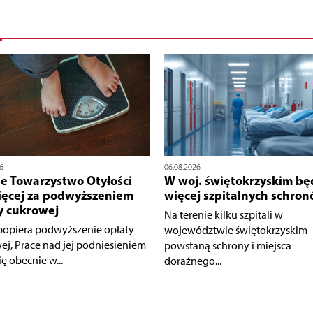
6
06.08.2026
ie Towarzystwo Otyłości
W woj. świętokrzyskim bę
ięcej za podwyższeniem
więcej szpitalnych schro
y cukrowej
Na terenie kilku szpitali w
opiera podwyższenie opłaty
województwie świętokrzyskim
ej, Prace nad jej podniesieniem
powstaną schrony i miejsca
ię obecnie w...
doraźnego...