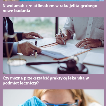
Niwolumab z relatlimabem w raku jelita grubego –
nowe badania
Czy można przekształcić praktykę lekarską w
podmiot leczniczy?