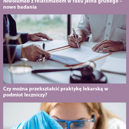
Niwolumab z relatlimabem w raku jelita grubego –
nowe badania
Czy można przekształcić praktykę lekarską w
podmiot leczniczy?