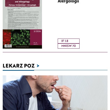
Alergologii
IF 1.8
MNISW 70
LEKARZ POZ
>