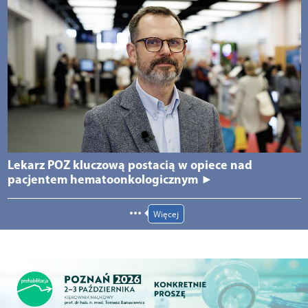
Lekarz POZ kluczową postacią w opiece nad
pacjentem hematoonkologicznym ►
Więcej