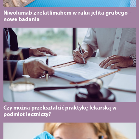
Niwolumab z relatlimabem w raku jelita grubego –
nowe badania
Czy można przekształcić praktykę lekarską w
podmiot leczniczy?