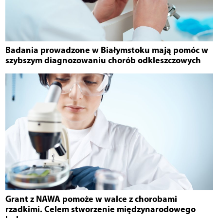
Badania prowadzone w Białymstoku mają pomóc w
szybszym diagnozowaniu chorób odkleszczowych
Grant z NAWA pomoże w walce z chorobami
rzadkimi. Celem stworzenie międzynarodowego