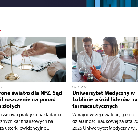
6
06.08.2026
one światło dla NFZ. Sąd
Uniwersytet Medyczny w
ił roszczenie na ponad
Lublinie wśród liderów n
n złotych
farmaceutycznych
czasowa praktyka nakładania
W najnowszej ewaluacji jakości
cznych kar finansowych na
działalności naukowej za lata 2
za usterki ewidencyjne...
2025 Uniwersytet Medyczny w...