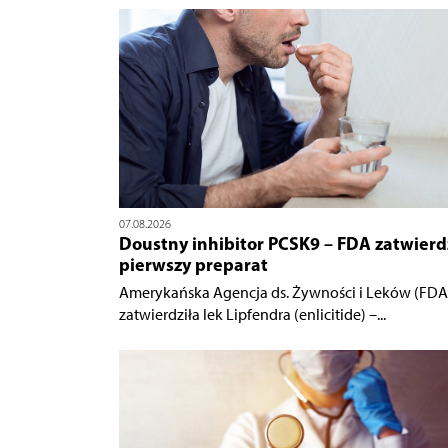
07.08.2026
Doustny inhibitor PCSK9 – FDA zatwierd
pierwszy preparat
Amerykańska Agencja ds. Żywności i Leków (FDA
zatwierdziła lek Lipfendra (enlicitide) –...