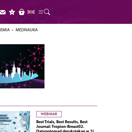
DEMIA
MEDNAUKA
WEBINAR
Best Trials, Best Results, Best
Journal: Tropion-Breast02.
Datopotomad derukstekan w 1L