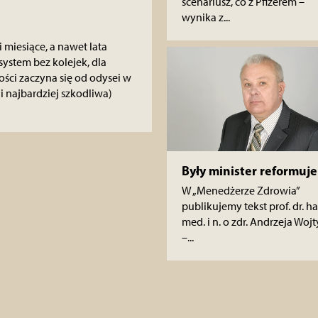
scenariusz, co z Pfizerem –
wynika z...
 miesiące, a nawet lata
system bez kolejek, dla
ci zaczyna się od odysei w
(i najbardziej szkodliwa)
Były minister reformuje
W „Menedżerze Zdrowia”
publikujemy tekst prof. dr. ha
med. i n. o zdr. Andrzeja Wojt
–...