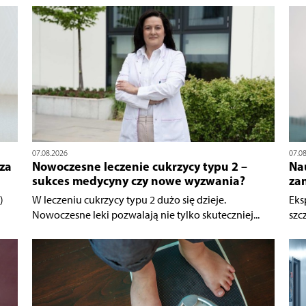
07.08.2026
07.0
za
Nowoczesne leczenie cukrzycy typu 2 –
Na
sukces medycyny czy nowe wyzwania?
za
)
W leczeniu cukrzycy typu 2 dużo się dzieje.
Eks
Nowoczesne leki pozwalają nie tylko skuteczniej...
szcz