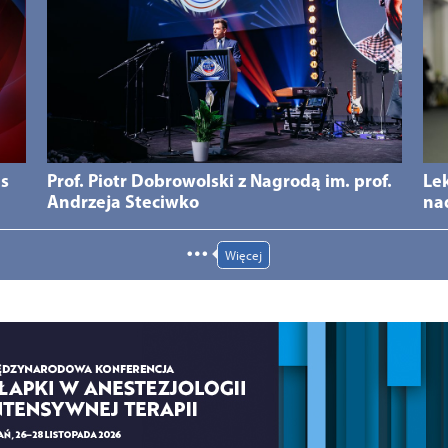
ds
Prof. Piotr Dobrowolski z Nagrodą im. prof.
Le
Andrzeja Steciwko
na
Więcej