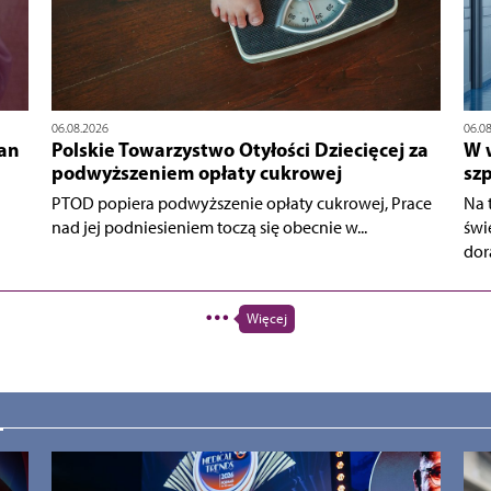
06.08.2026
06.0
an
Polskie Towarzystwo Otyłości Dziecięcej za
W 
podwyższeniem opłaty cukrowej
sz
PTOD popiera podwyższenie opłaty cukrowej, Prace
Na 
nad jej podniesieniem toczą się obecnie w...
świ
dor
Więcej