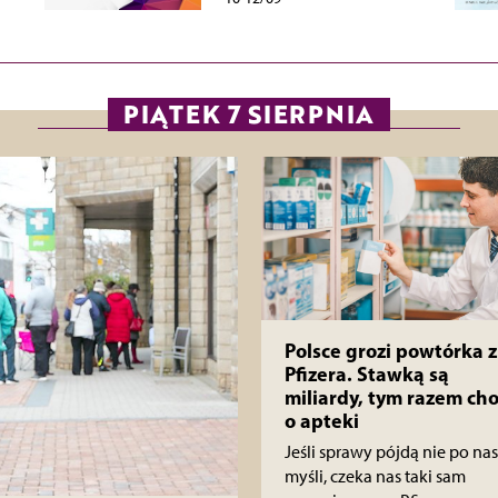
PIĄTEK 7 SIERPNIA
Polsce grozi powtórka z
Pfizera. Stawką są
miliardy, tym razem cho
o apteki
Jeśli sprawy pójdą nie po nas
myśli, czeka nas taki sam