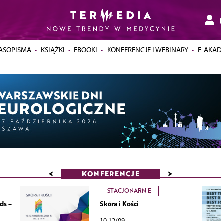
ASOPISMA
KSIĄŻKI
EBOOKI
KONFERENCJE I WEBINARY
E-AKA
<
>
KONFERENCJE
STACJONARNIE
ds –
Skóra i Kości
10-12/09