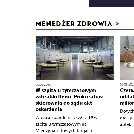
MENEDŻER ZDROWIA
>
06.08.2026
06.08.202
W szpitalu tymczasowym
Czerw
zabrakło tlenu. Prokuratura
oddal
skierowała do sądu akt
milio
oskarżenia
Dotych
W czasie pandemii COVID-19 w
drasty
szpitalu tymczasowym na
apteki 
Międzynarodowych Targach