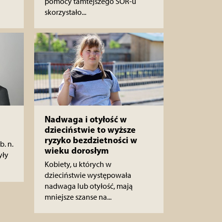
pomocy tamtejszego SOR-u
skorzystało...
Nadwaga i otyłość w
dzieciństwie to wyższe
ryzyko bezdzietności w
b. n.
wieku dorosłym
yły
Kobiety, u których w
dzieciństwie występowała
nadwaga lub otyłość, mają
mniejsze szanse na...