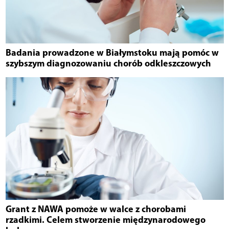
Badania prowadzone w Białymstoku mają pomóc w
szybszym diagnozowaniu chorób odkleszczowych
Grant z NAWA pomoże w walce z chorobami
rzadkimi. Celem stworzenie międzynarodowego