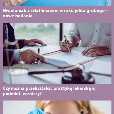
Niwolumab z relatlimabem w raku jelita grubego –
nowe badania
Czy można przekształcić praktykę lekarską w
podmiot leczniczy?