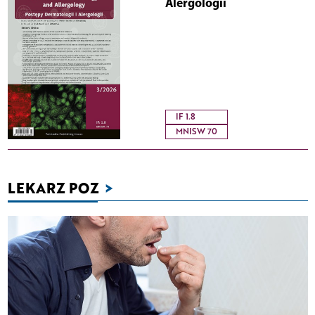
Alergologii
IF 1.8
MNISW 70
LEKARZ POZ
>