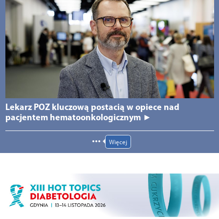
Lekarz POZ kluczową postacią w opiece nad
pacjentem hematoonkologicznym ►
Więcej