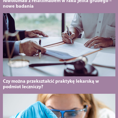
Niwolumab z relatlimabem w raku jelita grubego –
nowe badania
Czy można przekształcić praktykę lekarską w
podmiot leczniczy?