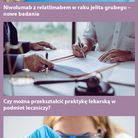
Niwolumab z relatlimabem w raku jelita grubego –
nowe badania
Czy można przekształcić praktykę lekarską w
podmiot leczniczy?