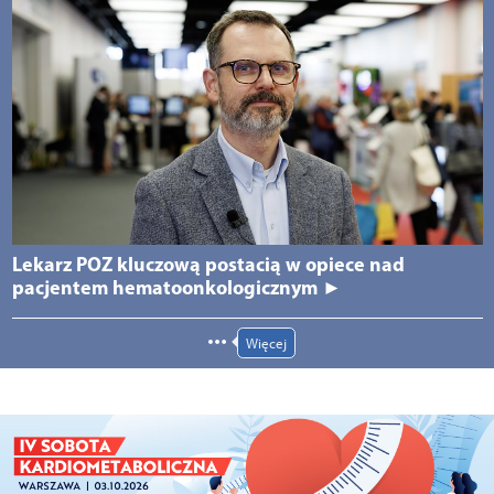
Lekarz POZ kluczową postacią w opiece nad
pacjentem hematoonkologicznym ►
Więcej