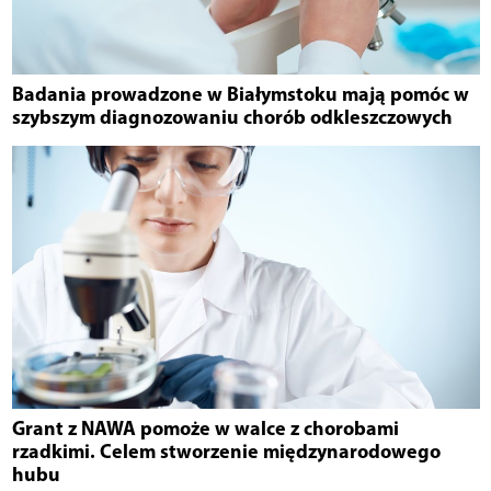
Badania prowadzone w Białymstoku mają pomóc w
szybszym diagnozowaniu chorób odkleszczowych
Grant z NAWA pomoże w walce z chorobami
rzadkimi. Celem stworzenie międzynarodowego
hubu