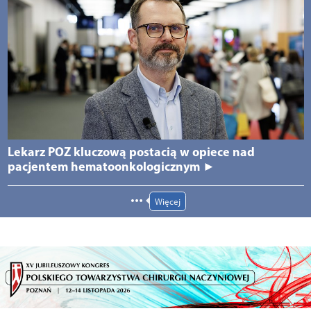
Lekarz POZ kluczową postacią w opiece nad
pacjentem hematoonkologicznym ►
Więcej