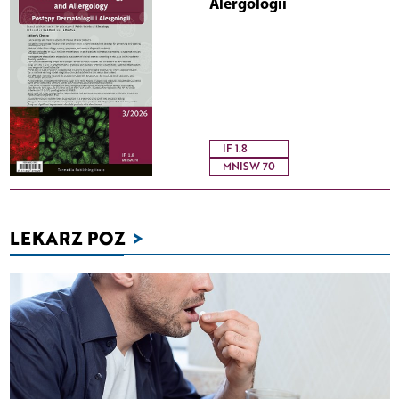
Alergologii
IF 1.8
MNISW 70
LEKARZ POZ
>