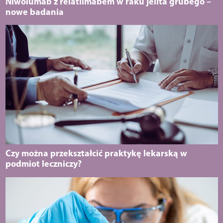
Niwolumab z relatlimabem w raku jelita grubego –
nowe badania
Czy można przekształcić praktykę lekarską w
podmiot leczniczy?