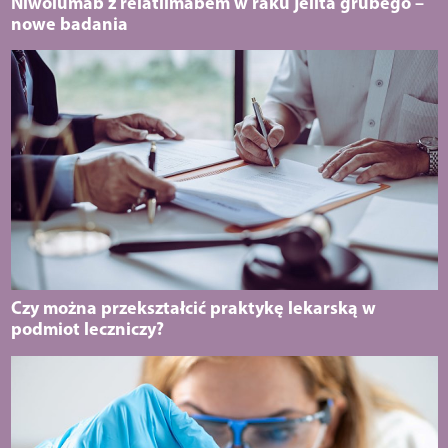
Niwolumab z relatlimabem w raku jelita grubego –
nowe badania
Czy można przekształcić praktykę lekarską w
podmiot leczniczy?