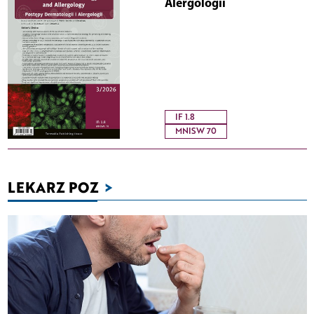
Alergologii
IF 1.8
MNISW 70
LEKARZ POZ
>