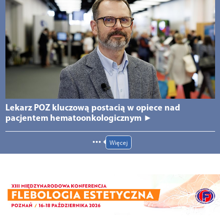
Lekarz POZ kluczową postacią w opiece nad
pacjentem hematoonkologicznym ►
Więcej