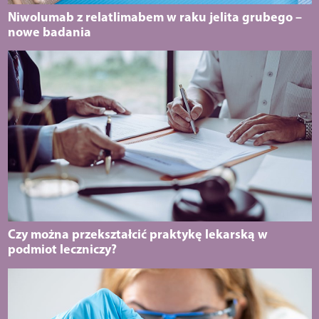
Niwolumab z relatlimabem w raku jelita grubego –
nowe badania
Czy można przekształcić praktykę lekarską w
podmiot leczniczy?