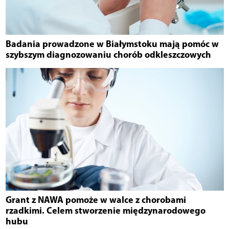
Badania prowadzone w Białymstoku mają pomóc w
szybszym diagnozowaniu chorób odkleszczowych
Grant z NAWA pomoże w walce z chorobami
rzadkimi. Celem stworzenie międzynarodowego
hubu