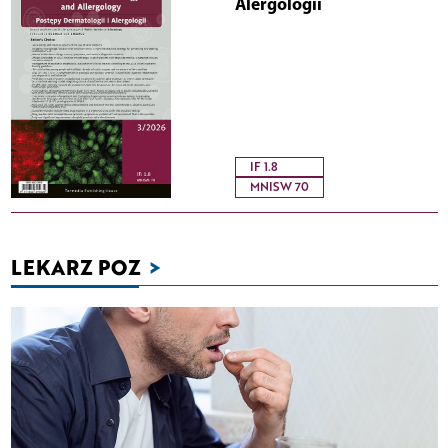
Alergologii
IF 1.8
MNISW 70
LEKARZ POZ
>