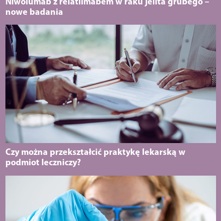
Niwolumab z relatlimabem w raku jelita grubego –
nowe badania
Czy można przekształcić praktykę lekarską w
podmiot leczniczy?