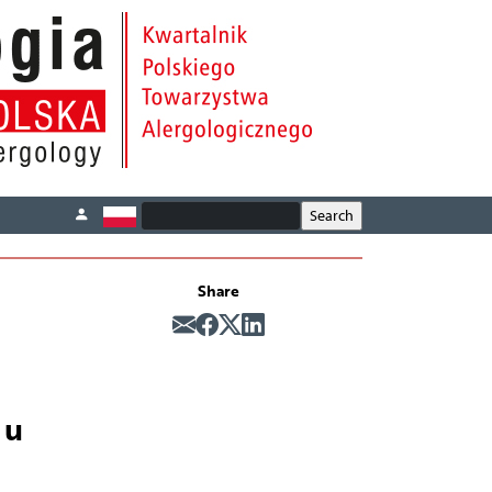
Share
 u