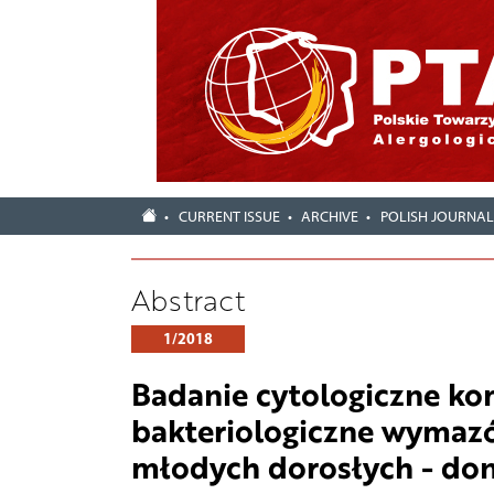
CURRENT ISSUE
ARCHIVE
POLISH JOURNA
Abstract
1/2018
Badanie cytologiczne k
bakteriologiczne wymazó
młodych dorosłych - don