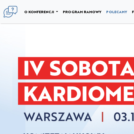
NULL
O KONFERENCJI
PROGRAM RAMOWY
POLECAMY