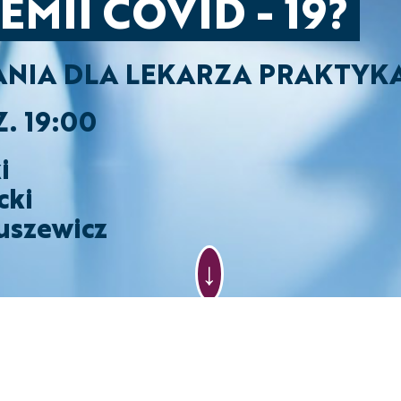
MII COVID - 19?
NIA DLA LEKARZA PRAKTYK
. 19:00
i
cki
nuszewicz
↓