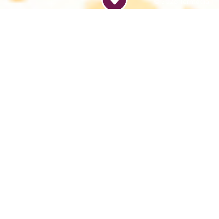
© 2026
Termedia
Dodaj do kalendarza
Hotel ibis Styles Wrocław Centrum
Plac Konstytucji 3 Maja 3
50-083 Wrocław