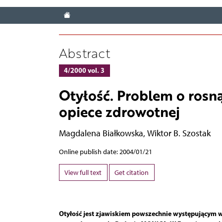
Abstract
4/2000 vol. 3
Otyłość. Problem o ros
opiece zdrowotnej
Magdalena Białkowska
,
Wiktor B. Szostak
Online publish date: 2004/01/21
View full text
Get citation
Otyłość jest zjawiskiem powszechnie występującym w 