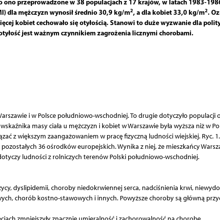
o ono przeprowadzone w 38 populacjach z 17 krajów, w latach 1983-198
2
2
MI) dla mężczyzn wynosił średnio 30,9 kg/m
, a dla kobiet 33,0 kg/m
. O
więcej kobiet cechowało się otyłością. Stanowi to duże wyzwanie dla polit
tyłość jest ważnym czynnikiem zagrożenia licznymi chorobami.
szawie i w Polsce południowo-wschodniej. To drugie dotyczyło populacji 
 wskaźnika masy ciała u mężczyzn i kobiet w Warszawie była wyższa niż w Po
ć z większym zaangażowaniem w pracę fizyczną ludności wiejskiej. Ryc. 1.
 pozostałych 36 ośrodków europejskich. Wynika z niej, że mieszkańcy Wars
 dotyczy ludności z rolniczych terenów Polski południowo-wschodniej.
ycy, dyslipidemii, choroby niedokrwiennej serca, nadciśnienia krwi, niewydo
wych, chorób kostno-stawowych i innych. Powyższe choroby są główną przy
oleciach zmniejszyły znacznie umieralność i zachorowalność na chorobę