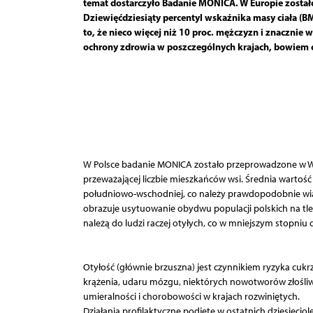
temat dostarczyło Badanie MONICA. W Europie został
Dziewięćdziesiąty percentyl wskaźnika masy ciała (B
to, że nieco więcej niż 10 proc. mężczyzn i znacznie 
ochrony zdrowia w poszczególnych krajach, bowiem o
W Polsce badanie MONICA zostało przeprowadzone w War
przeważającej liczbie mieszkańców wsi. Średnia wartość
południowo-wschodniej, co należy prawdopodobnie wiąza
obrazuje usytuowanie obydwu populacji polskich na tle
należą do ludzi raczej otyłych, co w mniejszym stopniu
Otyłość (głównie brzuszna) jest czynnikiem ryzyka cukrz
krążenia, udaru mózgu, niektórych nowotworów złośli
umieralności i chorobowości w krajach rozwiniętych.
Działania profilaktyczne podjęte w ostatnich dziesięci