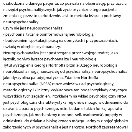
uszkodzona u danego pacjenta, co pozwala na obserwację, przy użyciu
narzędzi psychoanalitycznych, jak życie psychiczne tego pacjenta
zmienia się przez to uszkodzenie. Jest to metoda leżąca u podstawy
neuropsychoanalizy.
Czym nie jest neuropsychoanaliza:
• psychoanalitycznie poinformowaną neurobiologią,
• budowaniem spekulacji, pracą na domysłach i przypuszczeniach,
• szkołą w obrębie psychoanalizy.
Neuropsychoanaliza jest spostrzegana przez swojego twórcę jako
łącznik, ogniwo łączące psychoanalizę i neurobiologię.
Tytuł wystąpienia Georga Northoffa brzmiał „Czego neurobiologia i
neurofilozofia mogą nauczyć się od psychoanalizy: neuropsychoanaliza
jako dyscyplina paradygmatyczna. Zdaniem Northoffa
neuropsychoanaliza (NPSA) może wnieść wkład psychologiczny,
metodologiczny i kliniczny. Wykładowca ten podał przykłady dotyczące
wszystkich tych zagadnień. Przykładem na wkład psychologiczny NPSA
jest psychologiczna charakterystyka regionów mózgu w odniesieniu do
działania aparatu psychicznego, m.in. badanie takich funkcji aparatu
psychicznego, jak mechanizmy obronne, self, osobowość, popędy w
odniesieniu do działania biologicznego mózgu. Jednym z pojęć głęboko
zakorzenionych w psychoanalizie jest narcyzm. Northoff zaprezentował