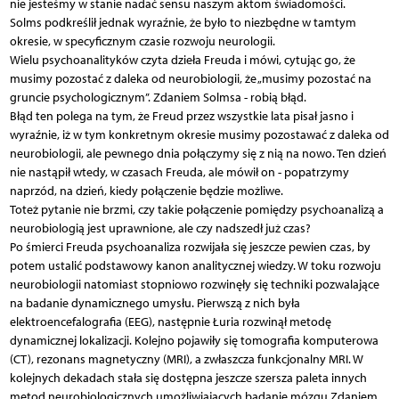
nie jesteśmy w stanie nadać sensu naszym aktom świadomości.
Solms podkreślił jednak wyraźnie, że było to niezbędne w tamtym
okresie, w specyficznym czasie rozwoju neurologii.
Wielu psychoanalityków czyta dzieła Freuda i mówi, cytując go, że
musimy pozostać z daleka od neurobiologii, że „musimy pozostać na
gruncie psychologicznym”. Zdaniem Solmsa - robią błąd.
Błąd ten polega na tym, że Freud przez wszystkie lata pisał jasno i
wyraźnie, iż w tym konkretnym okresie musimy pozostawać z daleka od
neurobiologii, ale pewnego dnia połączymy się z nią na nowo. Ten dzień
nie nastąpił wtedy, w czasach Freuda, ale mówił on - popatrzymy
naprzód, na dzień, kiedy połączenie będzie możliwe.
Toteż pytanie nie brzmi, czy takie połączenie pomiędzy psychoanalizą a
neurobiologią jest uprawnione, ale czy nadszedł już czas?
Po śmierci Freuda psychoanaliza rozwijała się jeszcze pewien czas, by
potem ustalić podstawowy kanon analitycznej wiedzy. W toku rozwoju
neurobiologii natomiast stopniowo rozwinęły się techniki pozwalające
na badanie dynamicznego umysłu. Pierwszą z nich była
elektroencefalografia (EEG), następnie Łuria rozwinął metodę
dynamicznej lokalizacji. Kolejno pojawiły się tomografia komputerowa
(CT), rezonans magnetyczny (MRI), a zwłaszcza funkcjonalny MRI. W
kolejnych dekadach stała się dostępna jeszcze szersza paleta innych
metod neurobiologicznych umożliwiających badanie mózgu Zdaniem