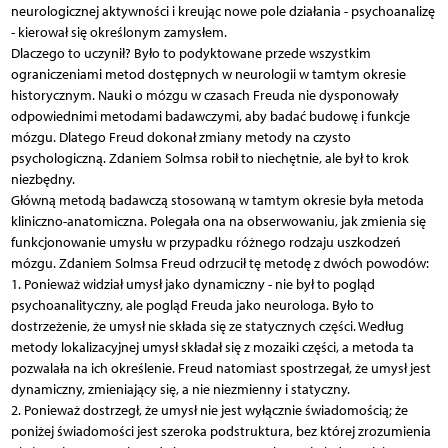
neurologicznej aktywności i kreując nowe pole działania - psychoanalizę
- kierował się określonym zamysłem.
Dlaczego to uczynił? Było to podyktowane przede wszystkim
ograniczeniami metod dostępnych w neurologii w tamtym okresie
historycznym. Nauki o mózgu w czasach Freuda nie dysponowały
odpowiednimi metodami badawczymi, aby badać budowę i funkcje
mózgu. Dlatego Freud dokonał zmiany metody na czysto
psychologiczną. Zdaniem Solmsa robił to niechętnie, ale był to krok
niezbędny.
Główną metodą badawczą stosowaną w tamtym okresie była metoda
kliniczno-anatomiczna. Polegała ona na obserwowaniu, jak zmienia się
funkcjonowanie umysłu w przypadku różnego rodzaju uszkodzeń
mózgu. Zdaniem Solmsa Freud odrzucił tę metodę z dwóch powodów:
1. Ponieważ widział umysł jako dynamiczny - nie był to pogląd
psychoanalityczny, ale pogląd Freuda jako neurologa. Było to
dostrzeżenie, że umysł nie składa się ze statycznych części. Według
metody lokalizacyjnej umysł składał się z mozaiki części, a metoda ta
pozwalała na ich określenie. Freud natomiast spostrzegał, że umysł jest
dynamiczny, zmieniający się, a nie niezmienny i statyczny.
2. Ponieważ dostrzegł, że umysł nie jest wyłącznie świadomością; że
poniżej świadomości jest szeroka podstruktura, bez której zrozumienia