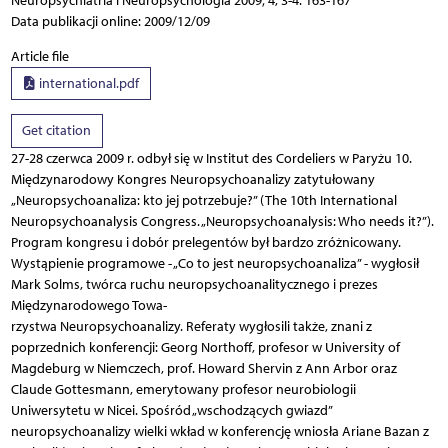
Neuropsychiatria i Neuropsychologia 2009; 4, 3-4: 163-167
Data publikacji online: 2009/12/09
Article file
international.pdf
Get citation
27-28 czerwca 2009 r. odbył się w Institut des Cordeliers w Paryżu 10.
Międzynarodowy Kongres Neuropsychoanalizy zatytułowany
„Neuropsychoanaliza: kto jej potrzebuje?” (The 10th International
Neuropsychoanalysis Congress. „Neuropsychoanalysis: Who needs it?”).
Program kongresu i dobór prelegentów był bardzo zróżnicowany.
Wystąpienie programowe - „Co to jest neuropsychoanaliza” - wygłosił
Mark Solms, twórca ruchu neuropsychoanalitycznego i prezes
Międzynarodowego Towa-
rzystwa Neuropsychoanalizy. Referaty wygłosili także, znani z
poprzednich konferencji: Georg Northoff, profesor w University of
Magdeburg w Niemczech, prof. Howard Shervin z Ann Arbor oraz
Claude Gottesmann, emerytowany profesor neurobiologii
Uniwersytetu w Nicei. Spośród „wschodzących gwiazd”
neuropsychoanalizy wielki wkład w konferencję wniosła Ariane Bazan z