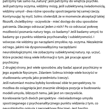
patrzymy tak samo na „naturę”, jeśli patrzymy do wnętrza psychiki.
Jeśli patrzymy oczyma, widzimy mózg, jeśli subiektywną świadomością,
widzimy umysł - dwa różne sposoby spostrzegania tej samej rzeczy.
Kontynuując tę myśl, Solms stwierdził, że w momencie akceptacji takiej
filozofii, chcielibyśmy - oczywiście - mieć dostęp do obu sposobów
patrzenia. Dlaczego odrzucać jeden z nich? Po co odrzucać połowę
możliwości poznania natury tego, co badamy? Jeśli badamy umysł, to
badamy go z punktu widzenia psychoanalizy i subiektywności. I
wówczas nie widzimy go narządami zmysłów, np. oczyma. Niezależnie
od tego, jakimi nie dysponowalibyśmy narzędziami
neurobiologicznymi, nie zobaczymy subiektywnej natury, np. uczuć,
które przecież niosą wiele informacji o tym, jak pracuje aparat
psychiczny.
Z drugiej strony, jest wiele sposobów, aby badać aparat psychiczny w
jego aspekcie fizycznym. Zdaniem Solmsa istnieje wiele korzyści w
studiowaniu umysłu jako przedmiotu (rzeczy).
Jeśli natomiast można byłoby korelować obie te perspektywy, to
możliwa do osiągnięcia jest znacznie silniejsza pozycja w budowaniu
modeli umysłu, bliższych temu, jaki jest on rzeczywiście.
Korelowanie tych dwóch perspektyw - nieświadomego umysłu
spostrzeganego z psychoanalitycznego punktu widzenia z tym, co
neurobiolodzy opisują z perspektywy fizycznej - jest bardzo