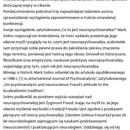
dotyczącej wojny w Libanie.
Poniżej omówiono pokrótce trzy najważniejsze (zdaniem autora
sprawozdania) wystąpienia zaprezentowane w trakcie omawianej
konferencji.
Swoje wystąpienie, zatytułowane „Co to jest neuropsychoanaliza?” Mark
Solms rozpoczął od stwierdzenia, że treść wykładu prezentuje jego
własne myśli i poglądy na to, czym jest neuropsychoanaliza, aczkolwiek
sam przyznaje sobie pewne prawa do zakreślania zakresu znaczenia
tego terminu, ponieważ jest twórcą tego słowa. Omówił on historyczne,
filozoficzne oraz empiryczne, naukowe podstawy neuropsychoanalizy,
wyjaśniając przy tym, czym nie jest neuropsychoanaliza.
Mówiąc o historii, Mark Solms odwołał się do artykułu opublikowanego
w 1986 r. [1] w „International Journal of Psychoanalysis”, zatytułowanego
„On psychoanalysis and neuroscience: Freud’s attitude to the
localisationist tradition”.
Solms podkreślił, że punktem wyjścia rozważań nad
neuropsychoanalizą jest Zygmunt Freud, mając na myśli to, że jego
własne myślenie wychodzi z tradycji Freuda i jest zgodne z przekazem
płynącym od twórcy psychoanalizy. Zdaniem Solmsa Freud był przez 20
lat neurobiologiem zajmującym się naukami podstawowymi
(neuroscientist) i praktykującym neurologiem. Oddzielając się od tej