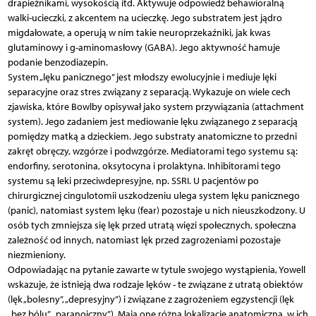
drapieżnikami, wysokością itd. Aktywuje odpowiedź behawioralną
walki-ucieczki, z akcentem na ucieczkę. Jego substratem jest jądro
migdałowate, a operują w nim takie neuroprzekaźniki, jak kwas
glutaminowy i g-aminomasłowy (GABA). Jego aktywność hamuje
podanie benzodiazepin.
System „lęku panicznego” jest młodszy ewolucyjnie i mediuje lęki
separacyjne oraz stres związany z separacją. Wykazuje on wiele cech
zjawiska, które Bowlby opisywał jako system przywiązania (attachment
system). Jego zadaniem jest mediowanie lęku związanego z separacją
pomiędzy matką a dzieckiem. Jego substraty anatomiczne to przedni
zakręt obręczy, wzgórze i podwzgórze. Mediatorami tego systemu są:
endorfiny, serotonina, oksytocyna i prolaktyna. Inhibitorami tego
systemu są leki przeciwdepresyjne, np. SSRI. U pacjentów po
chirurgicznej cingulotomii uszkodzeniu ulega system lęku panicznego
(panic), natomiast system lęku (fear) pozostaje u nich nieuszkodzony. U
osób tych zmniejsza się lęk przed utratą więzi społecznych, społeczna
zależność od innych, natomiast lęk przed zagrożeniami pozostaje
niezmieniony.
Odpowiadając na pytanie zawarte w tytule swojego wystąpienia, Yowell
wskazuje, że istnieją dwa rodzaje lęków - te związane z utratą obiektów
(lęk „bolesny”, „depresyjny”) i związane z zagrożeniem egzystencji (lęk
„bez bólu”, „paranoiczny”). Mają one różną lokalizację anatomiczną, w ich