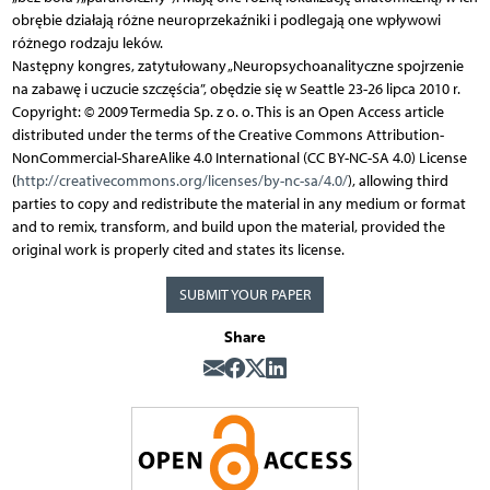
obrębie działają różne neuroprzekaźniki i podlegają one wpływowi
różnego rodzaju leków.
Następny kongres, zatytułowany „Neuropsychoanalityczne spojrzenie
na zabawę i uczucie szczęścia”, obędzie się w Seattle 23-26 lipca 2010 r.
Copyright: © 2009 Termedia Sp. z o. o. This is an Open Access article
distributed under the terms of the Creative Commons Attribution-
NonCommercial-ShareAlike 4.0 International (CC BY-NC-SA 4.0) License
(
http://creativecommons.org/licenses/by-nc-sa/4.0/
), allowing third
parties to copy and redistribute the material in any medium or format
and to remix, transform, and build upon the material, provided the
original work is properly cited and states its license.
SUBMIT YOUR PAPER
Share