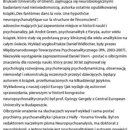
Brukseli (University of Ghent), zajmująca się neurobiologicznymi
badaniami nad nieświadomością, autorka ostatnio opublikowanej
książki „Des fantômes dans la voix. Une hypothčse
neuropsychanalytique sur la structure de l’inconscient”.
adowców mających już zapewnione miejsce w historii nauki i
psychoanalizy, jak André Green, psychoanalityk z Paryża, autor wielu
książek, które stały się podstawą pracy klinicznej dla wielu analityków na
całym świecie. Wykład wygłosił także Daniel Widlöcher, były prezes
Międzynarodowego Towarzystwa Psychoanalitycznego (IPA, 2003-2007).
Niezwykłe wystąpienie zaprezentował Daniel Stern - postać o olbrzymim
znaczeniu dla rozwoju nauki, który przez 30 lat zajmował się
psychologią rozwojową, psychoterapią psychodynamiczną, obserwacją
niemowląt i rekonstrukcją wczesnych przeżyć dziecięcych, będący
autorem 6 książek, przetłumaczonych na kilkadziesiąt języków.
Wykładowcą z naszej części Europy (jak wydaje się autorowi
sprawozdania, pierwszym w historii kongresów
neuropsychonalitycznych) był prof. György Gergely z Central European
University w Budapeszcie.
Olbrzymie wrażenie na słuchaczach wywarł wykład i sama postać
psychiatry, psychoanalityka i pisarza z Haify - Yorama Yovella. Był on
redaktorem naczelnym pisma Neuropsychoanalysis, ma doktorat z
neurobiologii, a jednocześnie jest psychoanalitykiem i autorem powieści