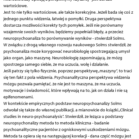
wartościowe.
Jest to nie tylko wartościowe, ale także korekcyjne. Jeżeli bada się coś z
jednego punktu widzenia, łatwiej o pomyłki. Druga perspektywa
dostarcza możliwości korekty tych pomyłek. Jeśli nie porównamy
wzajemnie swoich wyników, będziemy popełniali błędy, a przecież
neuropsychoanaliza to porównywanie wyników - stwierdził Solms.
W związku z drogą własnego rozwoju naukowego Solms stwierdził, że
psychoanaliza może korygować neurobiologię spostrzegającą umysł
jako organ, jako maszynę. Neurobiologię zapominającą, że mózg
spostrzega samego siebie, że ma uczucia, wolę i działanie.
Jeśli patrzy się tylko fizycznie, poprzez perspektywę „maszyny”, to traci
się ten fakt z pola widzenia. Psychoanalityczna perspektywa widzenia
mózgu pozwala pamiętać, że nie jest to maszyna, że ma uczucia,
motywacje i świadomość, które wpływają na to, jak on działa i nie są
epifenomenami.
W kontekście empirycznych podstaw neuropsychoanalizy Solms
odwołał się także do własnej publikacji, a mianowicie do książki „Clinical
studies in neuro-psychoanalysis”. Stwierdził, że leżąca u podstawy
neuropsychonalizy metoda to metoda kliniczna - badanie
psychoanalityczne pacjentów z ogniskowymi uszkodzeniami mózgu.
Metoda ta opiera się na następującej korelacji - dana część mózgu jest