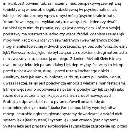
innych). Jest bowiem tak, że możemy mieć perspektywę zewnętrzną
(obiektywną w neurobiologii), subiektywną (w psychoanalizie), ale
istnieje też obustronny wpływ umysł-mózg (psyche-brain input).
Yoram Yowell wygłosił wykład zatytułowany „Lęk - jeden czy dwa?”.
Odniósł się w nim do pytania, czy lęk jest przeżyciem, które u swojej
podstawy ma ostatecznie jedno czy więcej źródeł. Zdaniem Freuda lęk
mógł wynikać z kilku różnych zewnętrznych i wewnętrznych źródeł i
mógł manifestować się w dwóch postaciach: „lęk bez bólu” oraz „bolesny
lęk”. Pierwszy rodzaj lęku nie był związany z obiektem, drugi natomiast z
nim związany i np. separacją od niego. Zdaniem Melanii Klein istniały
dwa rodzaje lęku: lęk paranoidalny i lęk depresyjny. Pierwszy to lęk np.
przed unicestwieniem, drugi - przed utratą kochanego obiektu.
Analitycy, tacy jak Rank, Winnicott, Fairburn, Guntrip, Bowlby, Kohut,
uważali raczej, że lęk jest pojedynczą emocją z wieloma manifestacjami.
Istnieje więc spór o odpowiedź na pytanie: pojedynczy lęk czy lęki jako
różne doświadczenia wynikające z różnych źródeł rozwojowych.
Próbując odpowiedzieć na to pytanie, Yowell odwołał się do
neurobiologicznych badań Jaaka Pankseppa, który wyodrębnił w
mózgu neurobiologiczne „główne systemy dowodzące”, a wśród nich
system lęku (fear system) i system lęku panicznego (panic system).
System lęku jest prastary ewolucyjnie i sygnalizuje zagrożenie np. przed