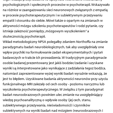
psychologicznych i społecznych procesów w psychoterapii. Wskazywało
na różnice w zaangażowaniu sieci neuronowych związanych z empatią
w procesie psychoterapeutycznym i w subiektywnym przeżywaniu
empatii i stosunku do siebie. Mówi także o opartym na zmianach w
aktywności mózgu szkoleniu psychoterapeutów i rodzi pytanie, czy
istnieje zależność pomiędzy „mózgowym wyszkoleniem” a
skutecznością psychoterapii.
Wkład metodologiczny NPSA polegałby zdaniem Northoffa na zmianie
paradygmatu badań neurobiologicznych, tak aby uwzględniały one
wpływ psychiki na formułowanie zadań eksperymentalnych i pytań
badawczych w trakcie ich prowadzenia. W tradycyjnym paradygmacie
osobie badanej prezentowany jest jakiś bodziec/zadanie i uzyskane
wyniki są interpretowane jako wynikające z zadziałania tegoż bodźca,
natomiast zaprezentowane wyżej wyniki badań wyraźnie wskazują, że
jest to błędem. Uzyskiwane badania aktywności neuronów przy użyciu
funkcjonalnego MRI zależały od cech osoby - poziomu narcyzmu lub
wyszkolenia psychoterapeutycznego. W związku z tym paradygmat
badań neuroobrazowych powinien ulec zmianie na uwzględniający
wiedzę psychoanalityczną o wpływie osoby (jej cech, stanu,
subiektywnego przeżywania, nieświadomości) i czynników
subiektywnych na wyniki badań nad mózgiem (neuroobrazowych i