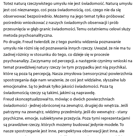
Toteż naturą rzeczywistego umysłu nie jest świadomość. Naturą umysłu
jest coś nieznanego, coś poza świadomością, coś, czego nie da się
obserwować bezpośrednio. Możemy na jego temat tylko próbować
pośrednio wnioskować z naszych świadomych obserwacji i prób
przesunięcia w głąb granic świadomości. Temu ostatniemu celowi służy
metoda psychoanalityczna.
Po drugie, Freud twierdził, że z tego punktu widzenia poznawanie
umysłu nie różni się od poznawania innych rzeczy. Uważał, że nie ma tu
żadnej różnicy w stosunku do tego, co dzieje się w procesie
psychoanalizy. Zaczynamy od percepcji, a następnie czynimy wnioski na
temat prawdziwej natury rzeczy (w tym przypadku jest nią psychika),
które są poza tą percepcją. Nasza zmysłowa (sensoryczna) powierzchnia
spostrzegania daje nam wrażenie, że coś jest widzialne, słyszalne lub
emocjonalne. Są to jednak tylko jakości świadomości. Poza tą
świadomością rzeczy są takimi, jakimi są naprawdę.
Freud skonceptualizował to, mówiąc o dwóch powierzchniach
świadomości - jednej obróconej na zewnątrz, drugiej do wnętrza. Jeśli
patrzymy na zewnątrz, widzimy przedmioty, jeśli do wewnątrz - stany
psychiczne, emocje, subiektywne przeżycia. Poza tymi reprezentacjami
są prawdziwe rzeczy, których możemy budować jedynie modele. To
nasze spostrzeganie jest inne, perspektywa obserwacji jest inna, ale