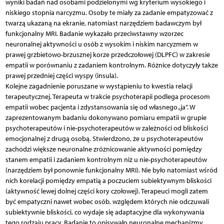
wyniki badań nad osobami podzielonymi wg kryterium wysokiego i
niskiego stopnia narcyzmu. Osoby te miały za zadanie empatyzować z
twarzą ukazaną na ekranie, natomiast narzędziem badawczym był
funkcjonalny MRI. Badanie wykazało przeciwstawny wzorzec
neuronalnej aktywności u osób z wysokim i niskim narcyzmem w
prawej grzbietowo-brzusznej korze przedczołowej (DLPFC) w zakresie
empatii w porównaniu z zadaniem kontrolnym. Różnice dotyczyły także
prawej przedniej części wyspy (insula).
Kolejne zagadnienie poruszane w wystąpieniu to kwestia relacji
terapeutycznej. Terapeuta w trakcie psychoterapii podlega procesom
empatii wobec pacjenta i zdystansowania się od własnego „ja”. W
zaprezentowanym badaniu dokonywano pomiaru empatii w grupie
psychoterapeutów i nie-psychoterapeutów w zależności od bliskości
emocjonalnej z drugą osobą. Stwierdzono, że u psychoterapeutów
zachodzi większe neuronalne zróżnicowanie aktywności pomiędzy
stanem empatii i zadaniem kontrolnym niż u nie-psychoterapeutów
(narzędziem był ponownie funkcjonalny MRI). Nie było natomiast wśród
nich korelacji pomiędzy empatią a poczuciem subiektywnym bliskości
(aktywność lewej dolnej części kory czołowej). Terapeuci mogli zatem
być empatyczni nawet wobec osób, względem których nie odczuwali
subiektywnie bliskości, co wydaje się adaptacyjne dla wykonywania
tego rodzaju pracy. Badanie to opisywało neuronalne mechanizmy