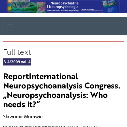
Full text
3-4/2009 vol. 4
ReportInternational
Neuropsychoanalysis Congress.
„Neuropsychoanalysis: Who
needs it?”
Sławomir Murawiec