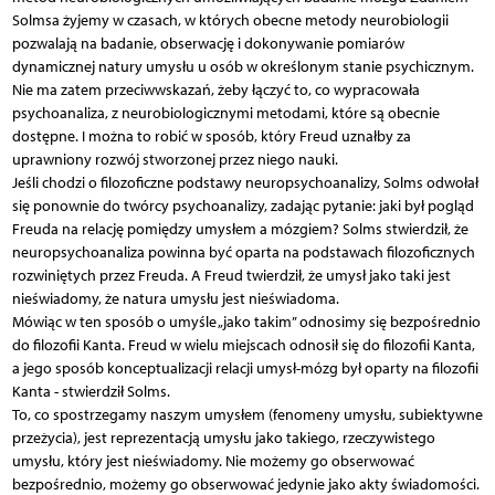
Solmsa żyjemy w czasach, w których obecne metody neurobiologii
pozwalają na badanie, obserwację i dokonywanie pomiarów
dynamicznej natury umysłu u osób w określonym stanie psychicznym.
Nie ma zatem przeciwwskazań, żeby łączyć to, co wypracowała
psychoanaliza, z neurobiologicznymi metodami, które są obecnie
dostępne. I można to robić w sposób, który Freud uznałby za
uprawniony rozwój stworzonej przez niego nauki.
Jeśli chodzi o filozoficzne podstawy neuropsychoanalizy, Solms odwołał
się ponownie do twórcy psychoanalizy, zadając pytanie: jaki był pogląd
Freuda na relację pomiędzy umysłem a mózgiem? Solms stwierdził, że
neuropsychoanaliza powinna być oparta na podstawach filozoficznych
rozwiniętych przez Freuda. A Freud twierdził, że umysł jako taki jest
nieświadomy, że natura umysłu jest nieświadoma.
Mówiąc w ten sposób o umyśle „jako takim” odnosimy się bezpośrednio
do filozofii Kanta. Freud w wielu miejscach odnosił się do filozofii Kanta,
a jego sposób konceptualizacji relacji umysł-mózg był oparty na filozofii
Kanta - stwierdził Solms.
To, co spostrzegamy naszym umysłem (fenomeny umysłu, subiektywne
przeżycia), jest reprezentacją umysłu jako takiego, rzeczywistego
umysłu, który jest nieświadomy. Nie możemy go obserwować
bezpośrednio, możemy go obserwować jedynie jako akty świadomości.