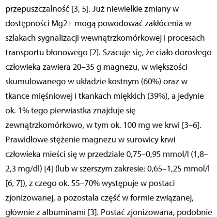
przepuszczalność [3, 5]. Już niewielkie zmiany w
dostępności Mg2+ mogą powodować zakłócenia w
szlakach sygnalizacji wewnątrzkomórkowej i procesach
transportu błonowego [2]. Szacuje się, że ciało dorosłego
człowieka zawiera 20–35 g magnezu, w większości
skumulowanego w układzie kostnym (60%) oraz w
tkance mięśniowej i tkankach miękkich (39%), a jedynie
ok. 1% tego pierwiastka znajduje się
zewnątrzkomórkowo, w tym ok. 100 mg we krwi [3–6].
Prawidłowe stężenie magnezu w surowicy krwi
człowieka mieści się w przedziale 0,75–0,95 mmol/l (1,8–
2,3 mg/dl) [4] (lub w szerszym zakresie: 0,65–1,25 mmol/l
[6, 7]), z czego ok. 55–70% występuje w postaci
zjonizowanej, a pozostała część w formie związanej,
głównie z albuminami [3]. Postać zjonizowana, podobnie