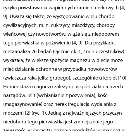
ryzyka powstawania wapiennych kamieni nerkowych [4,
9]. Uważa się także, że występowanie wielu chorób
cywilizacyjnych, m.in. cukrzycy, miażdżycy, choroby
wieńcowej czy nowotworów, wiąże się z niedoborem
tego pierwiastka w pożywieniu [4, 9]. Dla przykładu,
metaanaliza 26 badań (łącznie ok. 1,2 mln uczestników)
wykazała, że ​​większe spożycie magnezu w diecie może
mieć działanie ochronne w przypadku nowotworów
(zwłaszcza raka jelita grubego), szczególnie u kobiet [10].
Homeostaza magnezu zależy od współdziałania trzech
narządów: jelit (wchłanianie z pożywienia), kości
(magazynowanie) oraz nerek (regulacja wydalania z
moczem) [2] (ryc. 1). Jedną z najważniejszych przyczyn
niedoboru tego pierwiastka jest zmniejszenie jego
zawartości w diecie (zubożenie produktów w magnez w