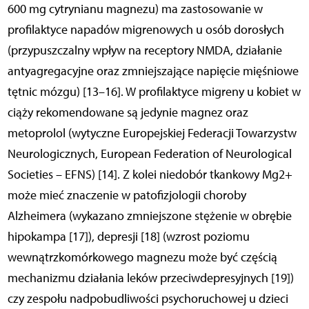
600 mg cytrynianu magnezu) ma zastosowanie w
profilaktyce napadów migrenowych u osób dorosłych
(przypuszczalny wpływ na receptory NMDA, działanie
antyagregacyjne oraz zmniejszające napięcie mięś­niowe
tętnic mózgu) [13–16]. W profilaktyce migreny u kobiet w
ciąży rekomendowane są jedynie magnez oraz
metoprolol (wytyczne Europejskiej Federacji Towarzystw
Neurologicznych, European Federation of Neurological
Societies – EFNS) [14]. Z kolei niedobór tkankowy Mg2+
może mieć znaczenie w patofizjologii choroby
Alzheimera (wykazano zmniejszone stężenie w obrębie
hipokampa [17]), depresji [18] (wzrost poziomu
wewnątrzkomórkowego magnezu może być częścią
mechanizmu działania leków przeciwdepresyjnych [19])
czy zespołu nadpobudliwości psychoruchowej u dzieci