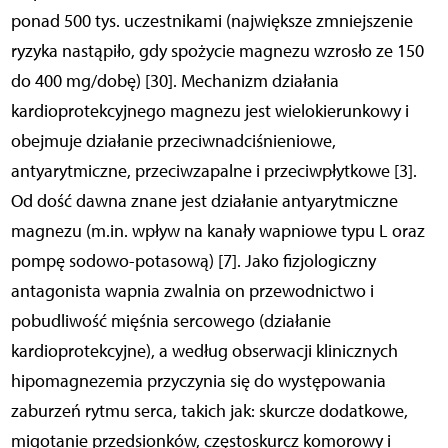
ponad 500 tys. uczestnikami (największe zmniejszenie
ryzyka nastąpiło, gdy spożycie magnezu wzrosło ze 150
do 400 mg/dobę) [30]. Mechanizm działania
kardioprotekcyjnego magnezu jest wielokierunkowy i
obejmuje działanie przeciwnadciśnieniowe,
antyarytmiczne, przeciwzapalne i przeciwpłytkowe [3].
Od dość dawna znane jest działanie antyarytmiczne
magnezu (m.in. wpływ na kanały wapniowe typu L oraz
pompę sodowo-potasową) [7]. Jako fizjologiczny
antagonista wapnia zwalnia on przewodnictwo i
pobudliwość mięśnia sercowego (działanie
kardioprotekcyjne), a według obserwacji klinicznych
hipomagnezemia przyczynia się do występowania
zaburzeń rytmu serca, takich jak: skurcze dodatkowe,
migotanie przedsionków, częstoskurcz komorowy i