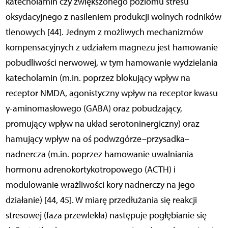
katecholamin czy zwiększonego poziomu stresu
oksydacyjnego z nasileniem produkcji wolnych rodników
tlenowych [44]. Jednym z możliwych mechanizmów
kompensacyjnych z udziałem magnezu jest hamowanie
pobudliwości nerwowej, w tym hamowanie wydzielania
katecholamin (m.in. poprzez blokujący wpływ na
receptor NMDA, agonistyczny wpływ na receptor kwasu
γ-aminomasłowego (GABA) oraz pobudzający,
promujący wpływ na układ serotoninergiczny) oraz
hamujący wpływ na oś podwzgórze–przysadka–
nadnercza (m.in. poprzez hamowanie uwalniania
hormonu adrenokortykotropowego (ACTH) i
modulowanie wrażliwości kory nadnerczy na jego
działanie) [44, 45]. W miarę przedłużania się reakcji
stresowej (faza przewlekła) następuje pogłębianie się