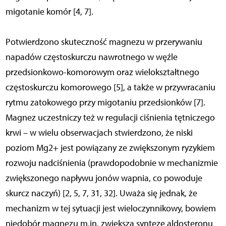
migotanie komór [4, 7].
Potwierdzono skuteczność magnezu w przerywaniu
napadów częstoskurczu nawrotnego w węźle
przedsionkowo-komorowym oraz wielokształtnego
częstoskurczu komorowego [5], a także w przywracaniu
rytmu zatokowego przy migotaniu przedsionków [7].
Magnez uczestniczy też w regulacji ciśnienia tętniczego
krwi – w wielu obserwacjach stwierdzono, że niski
poziom Mg2+ jest powiązany ze zwiększonym ryzykiem
rozwoju nadciśnienia (prawdopodobnie w mechanizmie
zwiększonego napływu jonów wapnia, co powoduje
skurcz naczyń) [2, 5, 7, 31, 32]. Uważa się jednak, że
mechanizm w tej sytuacji jest wieloczynnikowy, bowiem
niedobór magnezu m.in. zwiększa syntezę aldosteronu