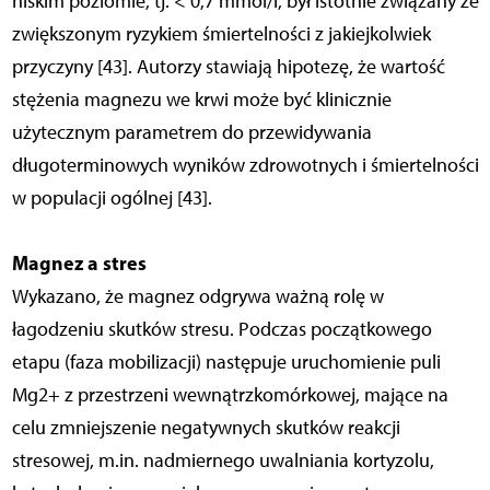
niskim poziomie, tj. < 0,7 mmol/l, był istotnie związany ze
zwiększonym ryzykiem śmiertelności z jakiejkolwiek
przyczyny [43]. Autorzy stawiają hipotezę, że wartość
stężenia magnezu we krwi może być klinicznie
użytecznym parametrem do przewidywania
długoterminowych wyników zdrowotnych i śmiertelności
w populacji ogólnej [43].
Magnez a stres
Wykazano, że magnez odgrywa ważną rolę w
łagodzeniu skutków stresu. Podczas początkowego
etapu (faza mobilizacji) następuje uruchomienie puli
Mg2+ z przestrzeni wewnątrzkomórkowej, mające na
celu zmniejszenie negatywnych skutków reakcji
stresowej, m.in. nadmiernego uwalniania kortyzolu,