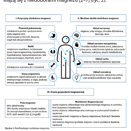
wiążą się z niedoborami magnezu [2–7] (ryc. 2).