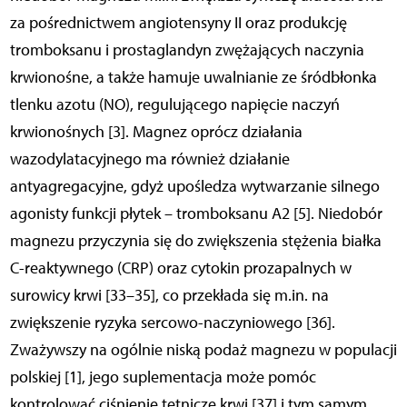
za pośrednictwem angiotensyny II oraz produkcję
tromboksanu i prostaglandyn zwężających naczynia
krwionośne, a także hamuje uwalnianie ze śródbłonka
tlenku azotu (NO), regulującego napięcie naczyń
krwionośnych [3]. Magnez oprócz działania
wazodylatacyjnego ma również działanie
antyagregacyjne, gdyż upośledza wytwarzanie silnego
agonisty funkcji płytek – tromboksanu A2 [5]. Niedobór
magnezu przyczynia się do zwiększenia stężenia białka
C-reaktywnego (CRP) oraz cytokin prozapalnych w
surowicy krwi [33–35], co przekłada się m.in. na
zwiększenie ryzyka sercowo-naczyniowego [36].
Zważywszy na ogólnie niską podaż magnezu w populacji
polskiej [1], jego suplementacja może pomóc
kontrolować ciśnienie tętnicze krwi [37] i tym samym