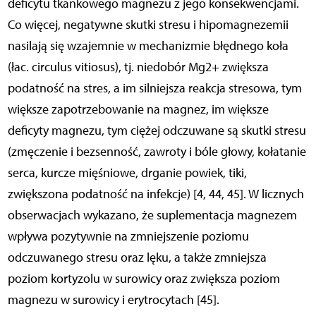
deficytu tkankowego magnezu z jego konsekwencjami.
Co więcej, negatywne skutki stresu i hipomagnezemii
nasilają się wzajemnie w mechanizmie błędnego koła
(łac. circulus vitiosus), tj. niedobór Mg2+ zwiększa
podatność na stres, a im silniejsza reakcja stresowa, tym
większe zapotrzebowanie na magnez, im większe
deficyty magnezu, tym ciężej odczuwane są skutki stresu
(zmęczenie i bezsenność, zawroty i bóle głowy, kołatanie
serca, kurcze mięśniowe, drganie powiek, tiki,
zwiększona podatność na infekcje) [4, 44, 45]. W licznych
obserwacjach wykazano, że suplementacja magnezem
wpływa pozytywnie na zmniejszenie poziomu
odczuwanego stresu oraz lęku, a także zmniejsza
poziom kortyzolu w surowicy oraz zwiększa poziom
magnezu w surowicy i erytrocytach [45].