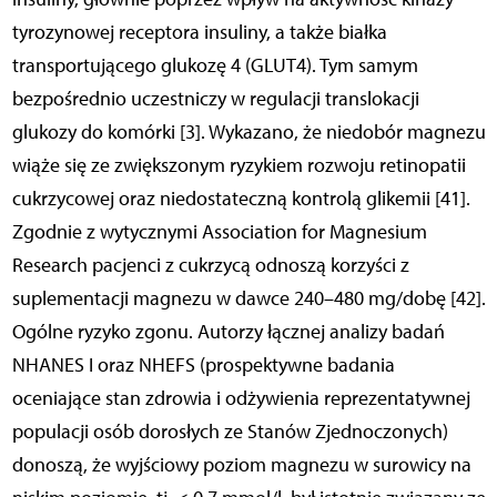
tyrozynowej receptora insuliny, a także białka
transportującego glukozę 4 (GLUT4). Tym samym
bezpośrednio uczestniczy w regulacji translokacji
glukozy do komórki [3]. Wykazano, że niedobór magnezu
wiąże się ze zwiększonym ryzykiem rozwoju retinopatii
cukrzycowej oraz niedostateczną kontrolą glikemii [41].
Zgodnie z wytycznymi Association for Magnesium
Research pacjenci z cukrzycą odnoszą korzyści z
suplementacji magnezu w dawce 240–480 mg/dobę [42].
Ogólne ryzyko zgonu. Autorzy łącznej analizy badań
NHANES I oraz NHEFS (prospektywne badania
oceniające stan zdrowia i odżywienia reprezentatywnej
populacji osób dorosłych ze Stanów Zjednoczonych)
donoszą, że wyjściowy poziom magnezu w surowicy na