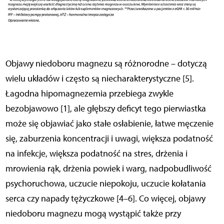
Objawy niedoboru magnezu są różnorodne – dotyczą
wielu układów i często są niecharakterystyczne [5].
Łagodna hipomagnezemia przebiega zwykle
bezobjawowo [1], ale głębszy deficyt tego pierwiastka
może się objawiać jako stałe osłabienie, łatwe męczenie
się, zaburzenia koncentracji i uwagi, większa podatność
na infekcje, większa podatność na stres, drżenia i
mrowienia rąk, drżenia powiek i warg, nadpobudliwość
psychoruchowa, uczucie niepokoju, uczucie kołatania
serca czy napady tężyczkowe [4–6]. Co więcej, objawy
niedoboru magnezu mogą wystąpić także przy