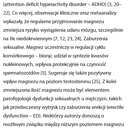
(attention deficit hyperactivity disorder – ADHD) [3, 20–
22]. Co więcej, obserwacje kliniczne oraz metaanalizy
wykazały, że regularne przyjmowanie magnezu
zmniejsza ryzyko wystąpienia udaru mózgu, szczególnie
na tle niedokrwiennym [7, 12, 23, 24]. Zaburzenia
seksualne. Magnez uczestniczy w regulacji cyklu
komórkowego – biorąc udział w syntezie kwasów
nukleinowych, wpływa protekcyjnie na czynność
spermatozoidów [5]. Sugeruje się także pozytywny
wpływ magnezu na poziom testosteronu [25]. Z kolei
zmniejszona ilość magnezu może być elementem
patofizjologii dysfunkcji seksualnych u mężczyzn, takich
jak przedwczesny wytrysk czy zaburzenia erekcji (erectile
dysfunction – ED). Niektórzy autorzy donoszą o
możliwym związku między niższym poziomem magnezu