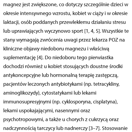
magnez jest zwiększone, co dotyczy szczególnie dzieci w
okresie intensywnego wzrostu, kobiet w ciąży i w okresie
laktacji, osób poddanych przewlekłemu działaniu stresu
lub uprawiających wyczynowo sport [1, 4, 5]. Wszystkie te
stany wymagają zwrócenia uwagi przez lekarza POZ na
kliniczne objawy niedoboru magnezu i właściwą
suplementację [4]. Do niedoboru tego pierwiastka
dochodzi również u kobiet stosujących doustne środki
antykoncepcyjne lub hormonalną terapię zastępczą,
pacjentów leczonych antybiotykami (np. tetracykliny,
aminoglikozydy), cytostatykami lub lekami
immunosupresyjnymi (np. cyklosporyna, cisplatyna),
lekami uspokajającymi, nasennymi oraz
psychotropowymi, a także u chorych z cukrzycą oraz
nadczynnością tarczycy lub nadnerczy [3–7]. Stosowanie