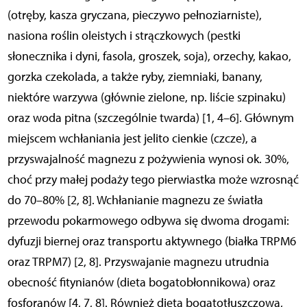
(otręby, kasza gryczana, pieczywo pełnoziarniste),
nasiona roślin oleistych i strączkowych (pestki
słonecznika i dyni, fasola, groszek, soja), orzechy, kakao,
gorzka czekolada, a także ryby, ziemniaki, banany,
niektóre warzywa (głównie zielone, np. liś­cie szpinaku)
oraz woda pitna (szczególnie twarda) [1, 4–6]. Głównym
miejscem wchłaniania jest jelito cienkie (czcze), a
przyswajalność magnezu z pożywienia wynosi ok. 30%,
choć przy małej podaży tego pierwiastka może wzrosnąć
do 70–80% [2, 8]. Wchłanianie magnezu ze światła
przewodu pokarmowego odbywa się dwoma drogami:
dyfuzji biernej oraz transportu aktywnego (białka TRPM6
oraz TRPM7) [2, 8]. Przyswajanie magnezu utrudnia
obecność fitynianów (dieta bogatobłonnikowa) oraz
fosforanów [4, 7, 8]. Również dieta bogatotłuszczowa,