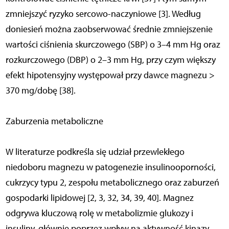
zmniejszyć ryzyko sercowo-naczyniowe [3]. Według
doniesień można zaobserwować średnie zmniejszenie
wartości ciśnienia skurczowego (SBP) o 3–4 mm Hg oraz
rozkurczowego (DBP) o 2–3 mm Hg, przy czym większy
efekt hipotensyjny występował przy dawce magnezu >
370 mg/dobę [38].
Zaburzenia metaboliczne
W literaturze pod­kreśla się udział przewlekłego
niedoboru magnezu w patogenezie insulinooporności,
cukrzycy typu 2, zespołu metabolicznego oraz zaburzeń
gospodarki lipidowej [2, 3, 32, 34, 39, 40]. Magnez
odgrywa kluczową rolę w metabolizmie glukozy i
insuliny, głównie poprzez wpływ na aktywność kinazy