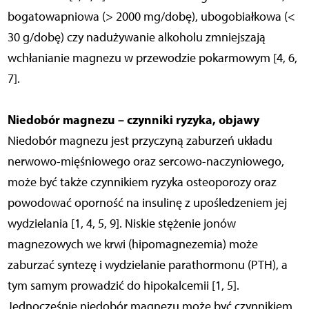
bogatowapniowa (> 2000 mg/dobę), ubogobiałkowa (<
30 g/dobę) czy nadużywanie alkoholu zmniejszają
wchłanianie magnezu w przewodzie pokarmowym [4, 6,
7].
Niedobór magnezu – czynniki ryzyka, objawy
Niedobór magnezu jest przyczyną zaburzeń układu
nerwowo-mięśniowego oraz sercowo-naczyniowego,
może być także czynnikiem ryzyka osteoporozy oraz
powodować oporność na insulinę z upośledzeniem jej
wydzielania [1, 4, 5, 9]. Niskie stężenie jonów
magnezowych we krwi (hipomagnezemia) może
zaburzać syntezę i wydzielanie parathormonu (PTH), a
tym samym prowadzić do hipokalcemii [1, 5].
Jednocześnie niedobór magnezu może być czynnikiem