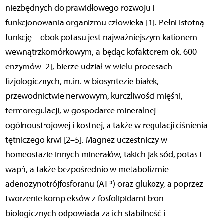
niezbędnych do prawidłowego rozwoju i
funkcjonowania organizmu człowieka [1]. Pełni istotną
funkcję – obok potasu jest najważniejszym kationem
wewnątrzkomórkowym, a będąc kofaktorem ok. 600
enzymów [2], bierze udział w wielu procesach
fizjologicznych, m.in. w biosyntezie białek,
przewodnictwie nerwowym, kurczliwości mięśni,
termoregulacji, w gospodarce mineralnej
ogólnoustrojowej i kostnej, a także w regulacji ciś­nienia
tętniczego krwi [2–5]. Magnez uczestniczy w
homeostazie innych minerałów, takich jak sód, potas i
wapń, a także bezpośrednio w metabolizmie
adenozynotrójfosforanu (ATP) oraz glukozy, a poprzez
tworzenie kompleksów z fosfolipidami błon
biologicznych odpowiada za ich stabilność i