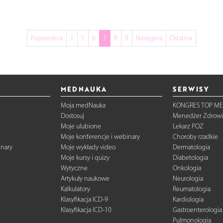
Poprzednia
1
5
6
7
8
9
Następna
Ostatnia
MEDNAUKA
SERWISY
Moja medNauka
KONGRES TOP ME
Dostosuj
Menedżer Zdrowi
Moje ulubione
Lekarz POZ
Moje konferencje i webinary
Choroby rzadkie
inary
Moje wykłady video
Dermatologia
Moje kursy i quizy
Diabetologia
Wytyczne
Onkologia
Artykuły naukowe
Neurologia
Kalkulatory
Reumatologia
Klasyfikacja ICD-9
Kardiologia
Klasyfikacja ICD-10
Gastroenterologia
Pulmonologia