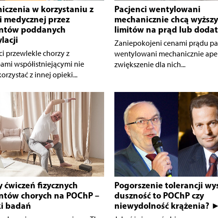
iczenia w korzystaniu z
Pacjenci wentylowani
i medycznej przez
mechanicznie chcą wyższ
entów poddanych
limitów na prąd lub doda
lacji
Zaniepokojeni cenami prądu pa
i przewlekle chorzy z
wentylowani mechanicznie apel
ami współistniejącymi nie
zwiększenie dla nich...
rzystać z innej opieki...
y ćwiczeń fizycznych
Pogorszenie tolerancji wys
ntów chorych na POChP –
duszność to POChP czy
i badań
niewydolność krążenia? 