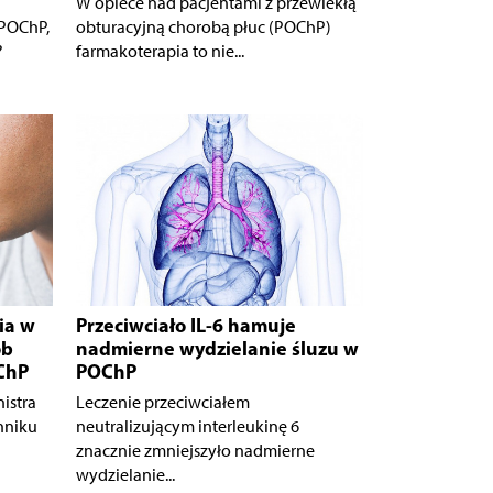
W opiece nad pacjentami z przewlekłą
 POChP,
obturacyjną chorobą płuc (POChP)
?
farmakoterapia to nie...
ia w
Przeciwciało IL-6 hamuje
ób
nadmierne wydzielanie śluzu w
ChP
POChP
istra
Leczenie przeciwciałem
nniku
neutralizującym interleukinę 6
znacznie zmniejszyło nadmierne
wydzielanie...