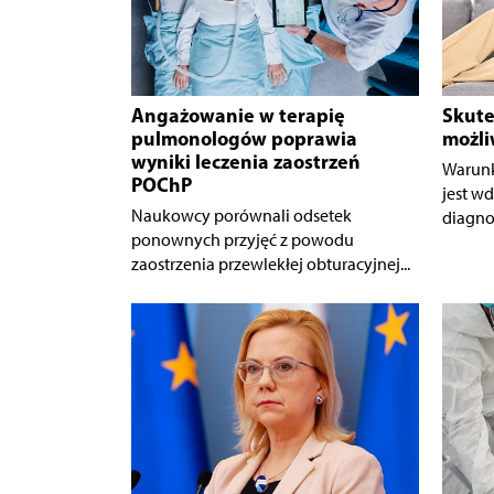
Angażowanie w terapię
Skute
pulmonologów poprawia
możl
wyniki leczenia zaostrzeń
Warunk
POChP
jest w
Naukowcy porównali odsetek
diagnos
ponownych przyjęć z powodu
zaostrzenia przewlekłej obturacyjnej...