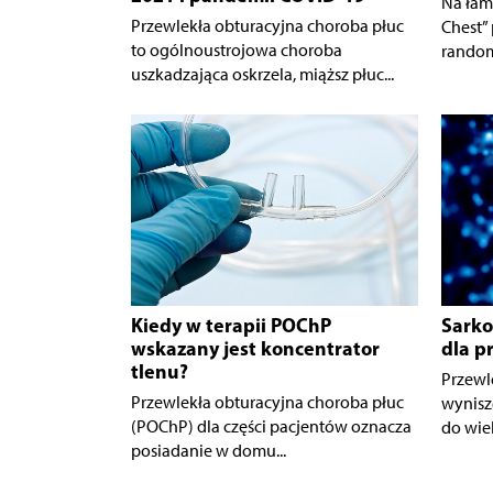
Na łam
Przewlekła obturacyjna choroba płuc
Chest”
to ogólnoustrojowa choroba
random
uszkadzająca oskrzela, miąższ płuc...
Kiedy w terapii POChP
Sarko
wskazany jest koncentrator
dla p
tlenu?
Przewl
Przewlekła obturacyjna choroba płuc
wynisz
(POChP) dla części pacjentów oznacza
do wiel
posiadanie w domu...