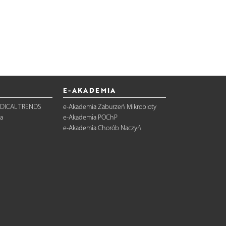
E-AKADEMIA
DICAL TRENDS
e-Akademia Zaburzeń Mikrobioty
a
e-Akademia POChP
e-Akademia Chorób Naczyń