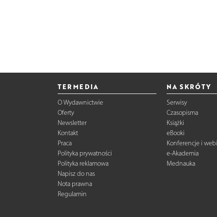
TERMEDIA
NA SKRÓTY
O Wydawnictwie
Serwisy
Oferty
Czasopisma
Newsletter
Książki
Kontakt
eBooki
Praca
Konferencje i web
Polityka prywatności
e-Akademia
Polityka reklamowa
Mednauka
Napisz do nas
Nota prawna
Regulamin