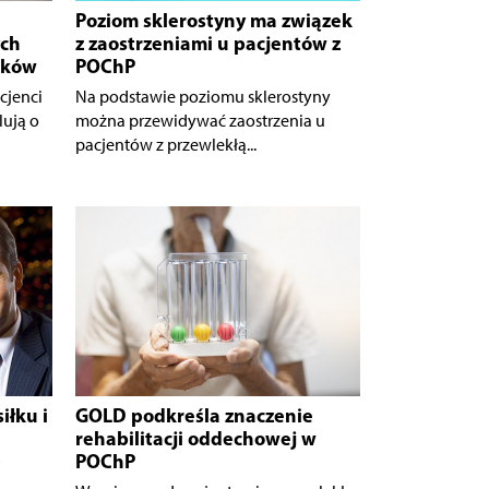
Poziom sklerostyny ma związek
ych
z zaostrzeniami u pacjentów z
tków
POChP
cjenci
Na podstawie poziomu sklerostyny
ują o
można przewidywać zaostrzenia u
pacjentów z przewlekłą...
iłku i
GOLD podkreśla znaczenie
rehabilitacji oddechowej w
►
POChP