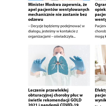
Minister Moskwa zapewnia, że
Ogran
apel pacjentów wentylowanych
opiek
mechanicznie nie zostanie bez
pacj
odzewu
wenty
– Decyzje będziemy podejmować w
Pacjenc
dialogu, jesteśmy w kontakcie z
chorob
organizacjami – oświadczyła...
mogą ko
Leczenie przewlekłej
Efekt
obturacyjnej choroby płuc w
pacje
świetle rekomendacji GOLD
wynik
2021 i pandemii COVID-19