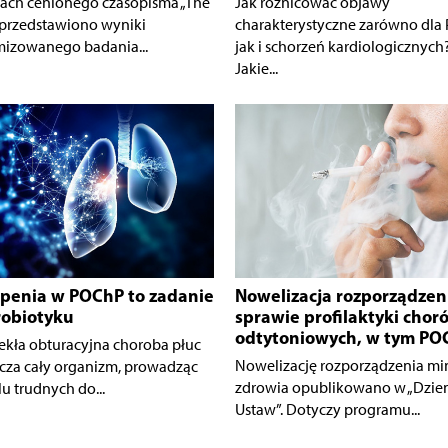
ach cenionego czasopisma „The
Jak różnicować objawy
 przedstawiono wyniki
charakterystyczne zarówno dla
izowanego badania...
jak i schorzeń kardiologicznych
Jakie...
penia w POChP to zadanie
Nowelizacja rozporządzen
robiotyku
sprawie profilaktyki chor
odtytoniowych, w tym PO
ekła obturacyjna choroba płuc
Nowelizację rozporządzenia min
cza cały organizm, prowadząc
zdrowia opublikowano w „Dzie
u trudnych do...
Ustaw”. Dotyczy programu...