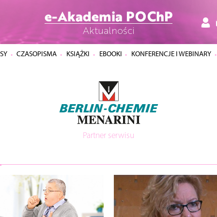
e-Akademia POChP
Aktualności
SY
CZASOPISMA
KSIĄŻKI
EBOOKI
KONFERENCJE I WEBINARY
Partner serwisu