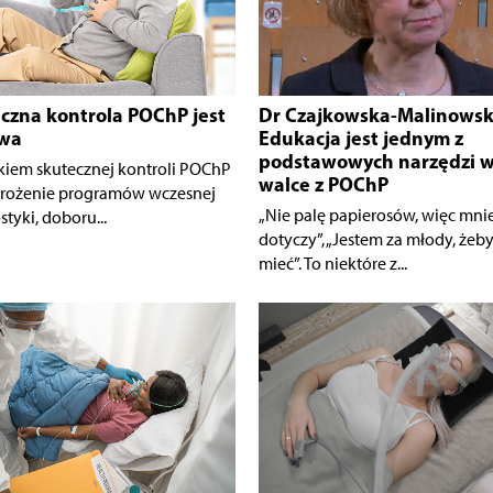
czna kontrola POChP jest
Dr Czajkowska-Malinowsk
iwa
Edukacja jest jednym z
podstawowych narzędzi 
iem skutecznej kontroli POChP
walce z POChP
drożenie programów wczesnej
„Nie palę papierosów, więc mnie
tyki, doboru...
dotyczy”, „Jestem za młody, żeby
mieć”. To niektóre z...