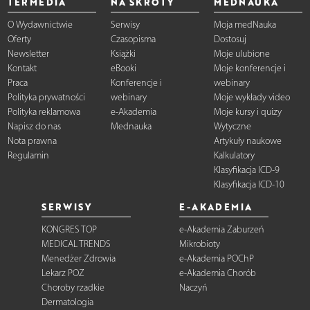
TERMEDIA
NA SKRÓTY
MEDNAUKA
O Wydawnictwie
Serwisy
Moja medNauka
Oferty
Czasopisma
Dostosuj
Newsletter
Książki
Moje ulubione
Kontakt
eBooki
Moje konferencje i
Praca
Konferencje i
webinary
Polityka prywatności
webinary
Moje wykłady video
Polityka reklamowa
e-Akademia
Moje kursy i quizy
Napisz do nas
Mednauka
Wytyczne
Nota prawna
Artykuły naukowe
Regulamin
Kalkulatory
Klasyfikacja ICD-9
Klasyfikacja ICD-10
SERWISY
E-AKADEMIA
KONGRES TOP
e-Akademia Zaburzeń
MEDICAL TRENDS
Mikrobioty
Menedżer Zdrowia
e-Akademia POChP
Lekarz POZ
e-Akademia Chorób
Choroby rzadkie
Naczyń
Dermatologia