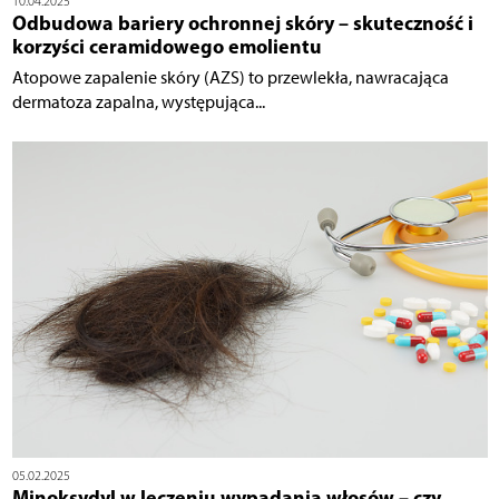
10.04.2025
Odbudowa bariery ochronnej skóry – skuteczność i
korzyści ceramidowego emolientu
Atopowe zapalenie skóry (AZS) to przewlekła, nawracająca
dermatoza zapalna, występująca...
05.02.2025
Minoksydyl w leczeniu wypadania włosów – czy