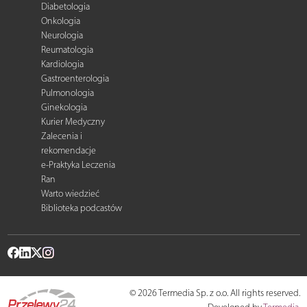
Diabetologia
Onkologia
Neurologia
Reumatologia
Kardiologia
Gastroenterologia
Pulmonologia
Ginekologia
Kurier Medyczny
Zalecenia i
rekomendacje
e-Praktyka Leczenia
Ran
Warto wiedzieć
Biblioteka podcastów
© 2026 Termedia Sp. z o.o. All rights reserved.