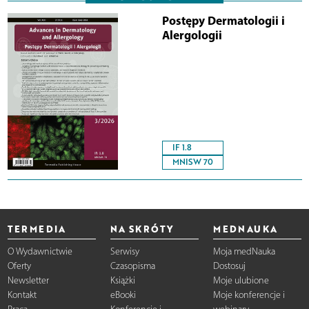
Postępy Dermatologii i
Alergologii
IF 1.8
MNISW 70
TERMEDIA
NA SKRÓTY
MEDNAUKA
O Wydawnictwie
Serwisy
Moja medNauka
Oferty
Czasopisma
Dostosuj
Newsletter
Książki
Moje ulubione
Kontakt
eBooki
Moje konferencje i