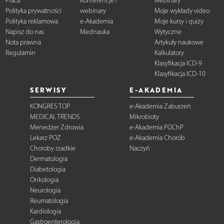
Praca
Konferencje i
webinary
Polityka prywatności
webinary
Moje wykłady video
Polityka reklamowa
e-Akademia
Moje kursy i quizy
Napisz do nas
Mednauka
Wytyczne
Nota prawna
Artykuły naukowe
Regulamin
Kalkulatory
Klasyfikacja ICD-9
Klasyfikacja ICD-10
SERWISY
E-AKADEMIA
KONGRES TOP
e-Akademia Zaburzeń
MEDICAL TRENDS
Mikrobioty
Menedżer Zdrowia
e-Akademia POChP
Lekarz POZ
e-Akademia Chorób
Choroby rzadkie
Naczyń
Dermatologia
Diabetologia
Onkologia
Neurologia
Reumatologia
Kardiologia
Gastroenterologia