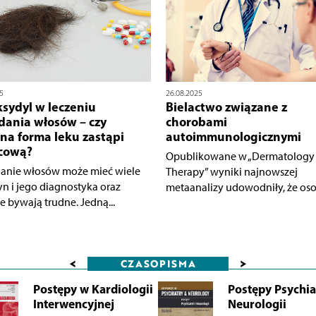
5
26.08.2025
sydyl w leczeniu
Bielactwo związane z
ania włosów – czy
chorobami
na forma leku zastąpi
autoimmunologicznymi
cową?
Opublikowane w „Dermatology
nie włosów może mieć wiele
Therapy” wyniki najnowszej
yn i jego diagnostyka oraz
metaanalizy udowodniły, że osob
e bywają trudne. Jedną...
<
>
CZASOPISMA
Postępy w Kardiologii
Postępy Psychiat
Interwencyjnej
Neurologii