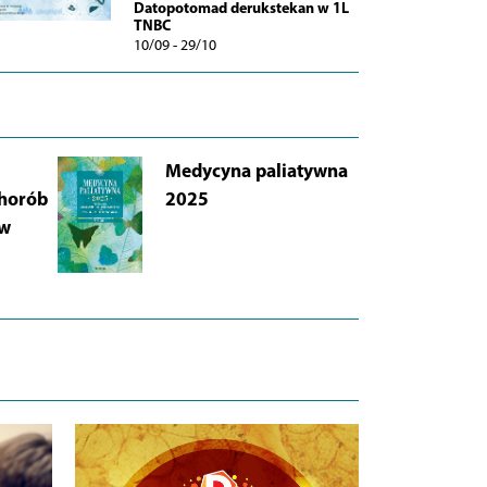
Datopotomad derukstekan w 1L
TNBC
10/09 - 29/10
Medycyna paliatywna
AB
chorób
2025
Łu
 w
i 
Wy