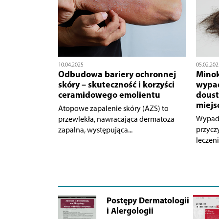
10.04.2025
05.02.202
Odbudowa bariery ochronnej
Minok
skóry – skuteczność i korzyści
wypad
ceramidowego emolientu
doust
miejs
Atopowe zapalenie skóry (AZS) to
Wypada
przewlekła, nawracająca dermatoza
przycz
zapalna, występująca...
leczeni
Postępy Dermatologii
i Alergologii