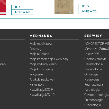
IF 1.5
IF 2
MNISW 70
MNISW 40
MEDNAUKA
SERWISY
Moja medNauka
KONGRES TOP ME
Dostosuj
Menedżer Zdrowi
Moje ulubione
Lekarz POZ
Moje konferencje i webinary
Choroby rzadkie
inary
Moje wykłady video
Dermatologia
Moje kursy i quizy
Diabetologia
Wytyczne
Onkologia
Artykuły naukowe
Neurologia
Kalkulatory
Reumatologia
Klasyfikacja ICD-9
Kardiologia
Klasyfikacja ICD-10
Gastroenterologia
Pulmonologia
Ginekologia