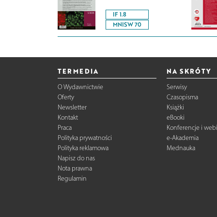
IF 1.8
MNISW 70
TERMEDIA
NA SKRÓTY
O Wydawnictwie
Serwisy
Oferty
Czasopisma
Newsletter
Książki
Kontakt
eBooki
Praca
Konferencje i web
Polityka prywatności
e-Akademia
Polityka reklamowa
Mednauka
Napisz do nas
Nota prawna
Regulamin