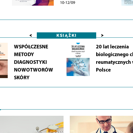
10-12/09
<
>
KSIĄŻKI
WSPÓŁCZESNE
20 lat leczenia
METODY
biologicznego 
DIAGNOSTYKI
reumatycznych
NOWOTWORÓW
Polsce
SKÓRY