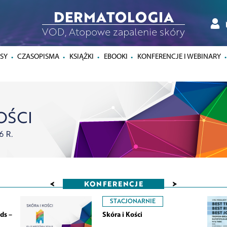
DERMATOLOGIA
VOD, Atopowe zapalenie skóry
SY
CZASOPISMA
KSIĄŻKI
EBOOKI
KONFERENCJE I WEBINARY
<
>
KONFERENCJE
STACJONARNIE
ds –
Skóra i Kości