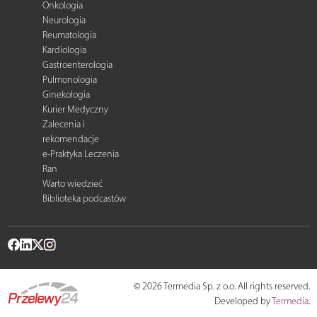
Onkologia
Neurologia
Reumatologia
Kardiologia
Gastroenterologia
Pulmonologia
Ginekologia
Kurier Medyczny
Zalecenia i
rekomendacje
e-Praktyka Leczenia
Ran
Warto wiedzieć
Biblioteka podcastów
© 2026 Termedia Sp. z o.o. All rights reserved.
Developed by
Termedia
.