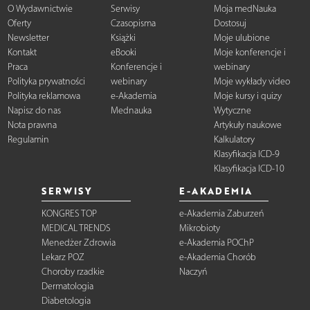
O Wydawnictwie
Serwisy
Moja medNauka
Oferty
Czasopisma
Dostosuj
Newsletter
Książki
Moje ulubione
Kontakt
eBooki
Moje konferencje i
Praca
Konferencje i
webinary
Polityka prywatności
webinary
Moje wykłady video
Polityka reklamowa
e-Akademia
Moje kursy i quizy
Napisz do nas
Mednauka
Wytyczne
Nota prawna
Artykuły naukowe
Regulamin
Kalkulatory
Klasyfikacja ICD-9
Klasyfikacja ICD-10
SERWISY
E-AKADEMIA
KONGRES TOP
e-Akademia Zaburzeń
MEDICAL TRENDS
Mikrobioty
Menedżer Zdrowia
e-Akademia POChP
Lekarz POZ
e-Akademia Chorób
Choroby rzadkie
Naczyń
Dermatologia
Diabetologia