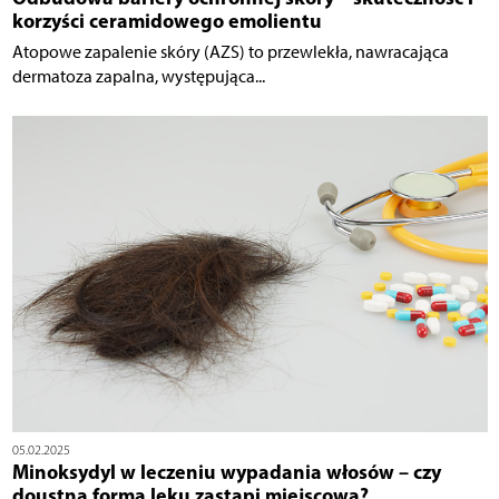
korzyści ceramidowego emolientu
Atopowe zapalenie skóry (AZS) to przewlekła, nawracająca
dermatoza zapalna, występująca...
05.02.2025
Minoksydyl w leczeniu wypadania włosów – czy
doustna forma leku zastąpi miejscową?