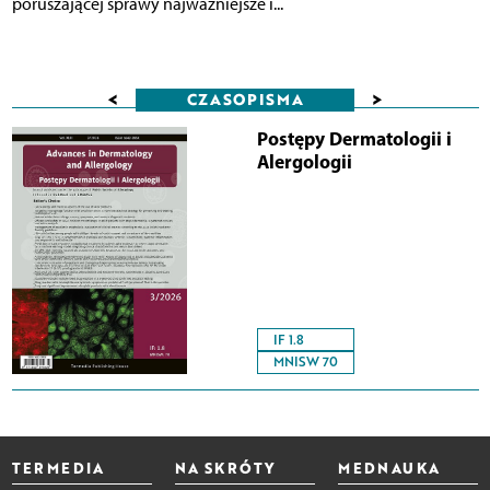
poruszającej sprawy najważniejsze i...
<
>
CZASOPISMA
Postępy Dermatologii i
Alergologii
IF 1.8
MNISW 70
TERMEDIA
NA SKRÓTY
MEDNAUKA