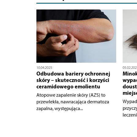
10.04.2025
05.02.202
Odbudowa bariery ochronnej
Minok
skóry – skuteczność i korzyści
wypad
ceramidowego emolientu
doust
miejs
Atopowe zapalenie skóry (AZS) to
Wypada
przewlekła, nawracająca dermatoza
przycz
zapalna, występująca...
leczeni