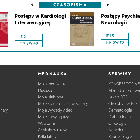
<
>
CZASOPISMA
Postępy w Kardiologii
Postępy Psychiat
Interwencyjnej
Neurologii
IF 1.5
IF 2
MNISW 70
MNISW 40
MEDNAUKA
SERWISY
Moja medNauka
KONGRES TOP ME
Dostosuj
Menedżer Zdrowi
Moje ulubione
Lekarz POZ
Moje konferencje i webinary
Choroby rzadkie
inary
Moje wykłady video
Dermatologia
Moje kursy i quizy
Diabetologia
Wytyczne
Onkologia
Artykuły naukowe
Neurologia
Kalkulatory
Reumatologia