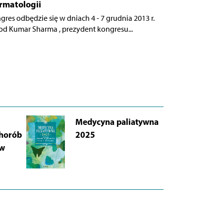
rmatologii
gres odbędzie się w dniach 4 - 7 grudnia 2013 r.
od Kumar Sharma , prezydent kongresu...
Medycyna paliatywna
AB
chorób
2025
Łu
 w
i 
Wy