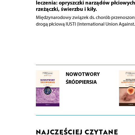
leczenia: opryszczki narządów płciowych
rzeżączki, świerzbu i kiły.
Międzynarodowy związek ds. chorób przenoszo
drogą płciową IUSTI (International Union Against..
NOWOTWORY
ŚRÓDPIERSIA
NAJCZĘŚCIEJ CZYTANE