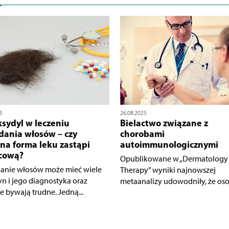
5
26.08.2025
sydyl w leczeniu
Bielactwo związane z
ania włosów – czy
chorobami
na forma leku zastąpi
autoimmunologicznymi
cową?
Opublikowane w „Dermatology
nie włosów może mieć wiele
Therapy” wyniki najnowszej
yn i jego diagnostyka oraz
metaanalizy udowodniły, że osob
e bywają trudne. Jedną...