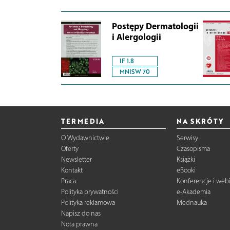
Postępy Dermatologii
i Alergologii
IF 1.8
MNISW 70
TERMEDIA
NA SKRÓTY
O Wydawnictwie
Serwisy
Oferty
Czasopisma
Newsletter
Książki
Kontakt
eBooki
Praca
Konferencje i web
Polityka prywatności
e-Akademia
Polityka reklamowa
Mednauka
Napisz do nas
Nota prawna