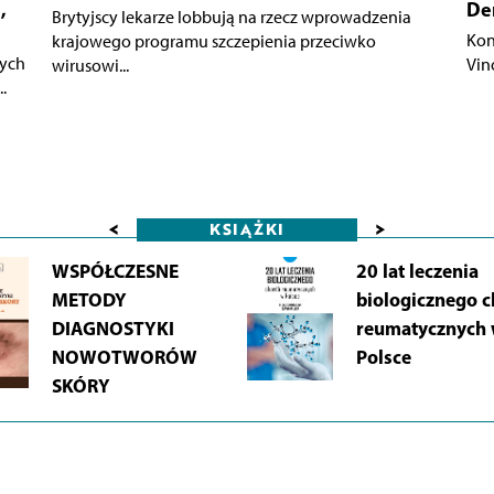
,
De
Brytyjscy lekarze lobbują na rzecz wprowadzenia
Kon
krajowego programu szczepienia przeciwko
nych
Vin
wirusowi...
.
<
>
KSIĄŻKI
WSPÓŁCZESNE
20 lat leczenia
METODY
biologicznego 
DIAGNOSTYKI
reumatycznych
NOWOTWORÓW
Polsce
SKÓRY