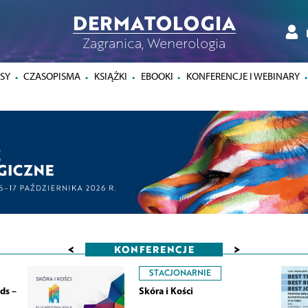
DERMATOLOGIA
Zagranica, Wenerologia
SY
CZASOPISMA
KSIĄŻKI
EBOOKI
KONFERENCJE I WEBINARY
<
>
KONFERENCJE
STACJONARNIE
ds –
Skóra i Kości