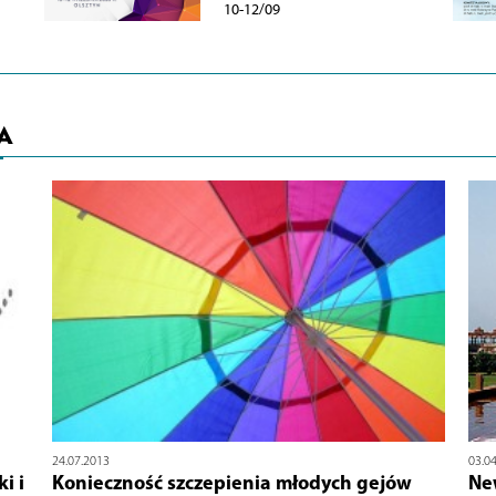
10-12/09
A
24.07.2013
03.0
i i
Konieczność szczepienia młodych gejów
Ne