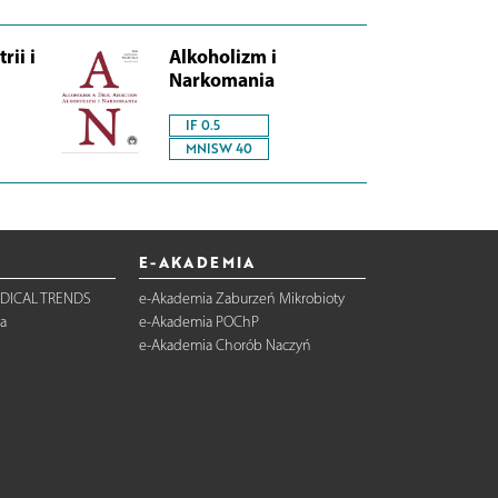
rii i
Alkoholizm i
Narkomania
IF 0.5
MNISW 40
E-AKADEMIA
DICAL TRENDS
e-Akademia Zaburzeń Mikrobioty
a
e-Akademia POChP
e-Akademia Chorób Naczyń