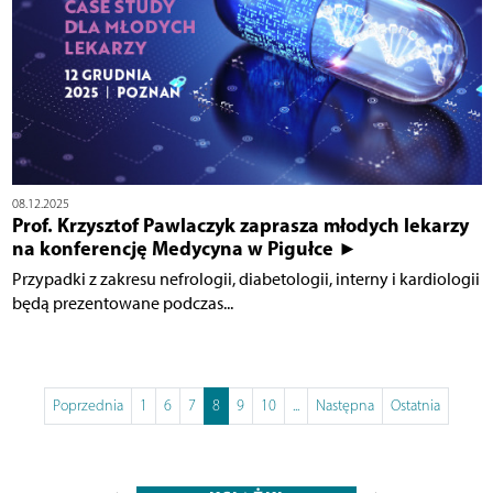
08.12.2025
Prof. Krzysztof Pawlaczyk zaprasza młodych lekarzy
na konferencję Medycyna w Pigułce ►
Przypadki z zakresu nefrologii, diabetologii, interny i kardiologii
będą prezentowane podczas...
Poprzednia
1
6
7
8
9
10
...
Następna
Ostatnia