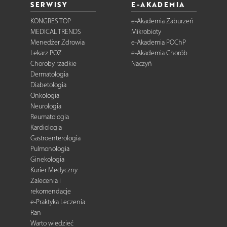
SERWISY
E-AKADEMIA
KONGRES TOP
e-Akademia Zaburzeń
MEDICAL TRENDS
Mikrobioty
Menedżer Zdrowia
e-Akademia POChP
Lekarz POZ
e-Akademia Chorób
Choroby rzadkie
Naczyń
Dermatologia
Diabetologia
Onkologia
Neurologia
Reumatologia
Kardiologia
Gastroenterologia
Pulmonologia
Ginekologia
Kurier Medyczny
Zalecenia i
rekomendacje
e-Praktyka Leczenia
Ran
Warto wiedzieć