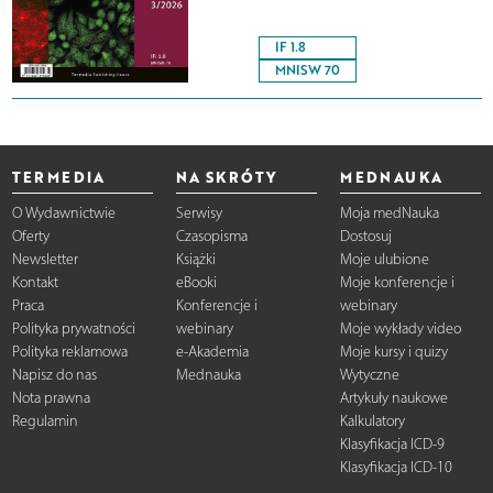
IF 1.8
MNISW 70
TERMEDIA
NA SKRÓTY
MEDNAUKA
O Wydawnictwie
Serwisy
Moja medNauka
Oferty
Czasopisma
Dostosuj
Newsletter
Książki
Moje ulubione
Kontakt
eBooki
Moje konferencje i
Praca
Konferencje i
webinary
Polityka prywatności
webinary
Moje wykłady video
Polityka reklamowa
e-Akademia
Moje kursy i quizy
Napisz do nas
Mednauka
Wytyczne
Nota prawna
Artykuły naukowe
Regulamin
Kalkulatory
Klasyfikacja ICD-9
Klasyfikacja ICD-10