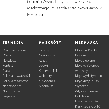
i Chorób Wewnętrznych Uniwersytetu
Medycznego im. Karola Marcinkowskiego w
Poznaniu
TERMEDIA
NA SKRÓTY
MEDNAUKA
O Wydawnictwie
Serwisy
Moja medNauka
Oferty
Czasopisma
Dostosuj
Newsletter
Książki
Moje ulubione
Kontakt
eBooki
Moje konferencje i
Praca
Konferencje i
webinary
Polityka prywatności
webinary
Moje wykłady video
Polityka reklamowa
e-Akademia
Moje kursy i quizy
Napisz do nas
Mednauka
Wytyczne
Nota prawna
Artykuły naukowe
Regulamin
Kalkulatory
Klasyfikacja ICD-9
Klasyfikacja ICD-10