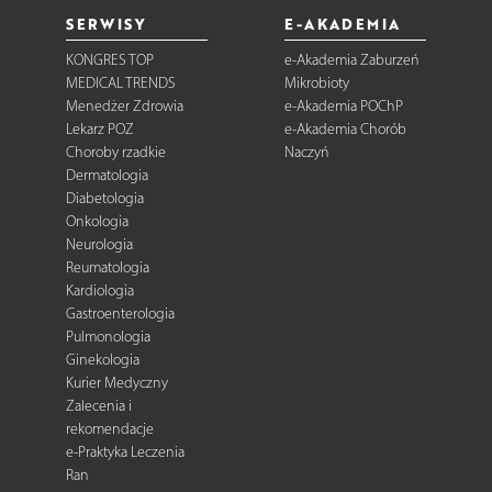
SERWISY
E-AKADEMIA
KONGRES TOP
e-Akademia Zaburzeń
MEDICAL TRENDS
Mikrobioty
Menedżer Zdrowia
e-Akademia POChP
Lekarz POZ
e-Akademia Chorób
Choroby rzadkie
Naczyń
Dermatologia
Diabetologia
Onkologia
Neurologia
Reumatologia
Kardiologia
Gastroenterologia
Pulmonologia
Ginekologia
Kurier Medyczny
Zalecenia i
rekomendacje
e-Praktyka Leczenia
Ran