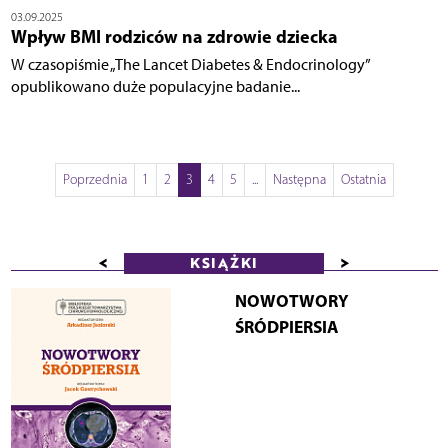
03.09.2025
Wpływ BMI rodziców na zdrowie dziecka
W czasopiśmie „The Lancet Diabetes & Endocrinology”
opublikowano duże populacyjne badanie...
Poprzednia
1
2
3
4
5
...
Następna
Ostatnia
<
>
KSIĄŻKI
NOWOTWORY
ŚRÓDPIERSIA