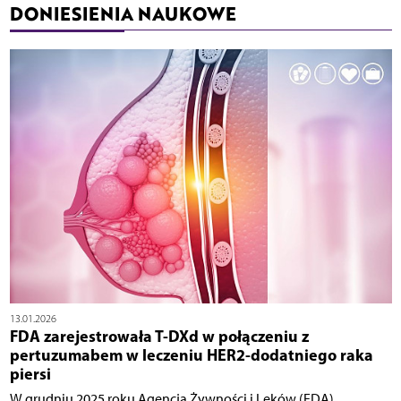
DONIESIENIA NAUKOWE
13.01.2026
FDA zarejestrowała T-DXd w połączeniu z
pertuzumabem w leczeniu HER2-dodatniego raka
piersi
W grudniu 2025 roku Agencja Żywności i Leków (FDA)