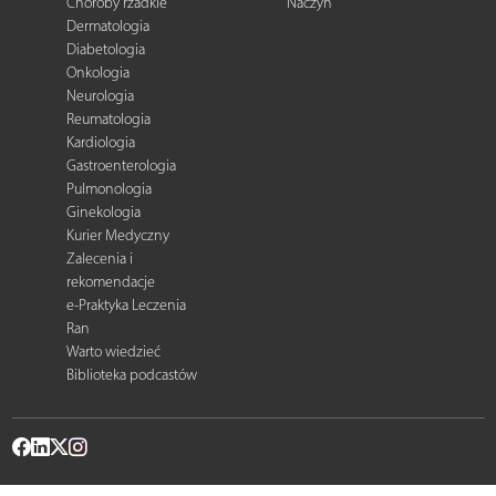
Choroby rzadkie
Naczyń
Dermatologia
Diabetologia
Onkologia
Neurologia
Reumatologia
Kardiologia
Gastroenterologia
Pulmonologia
Ginekologia
Kurier Medyczny
Zalecenia i
rekomendacje
e-Praktyka Leczenia
Ran
Warto wiedzieć
Biblioteka podcastów