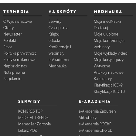
TERMEDIA
NA SKRÓTY
MEDNAUKA
O Wydawnictwie
Serwisy
Moja medNauka
Oferty
Czasopisma
Dostosuj
Newsletter
Książki
Moje ulubione
Kontakt
eBooki
Moje konferencje i
Praca
Konferencje i
webinary
Polityka prywatności
webinary
Moje wykłady video
Polityka reklamowa
e-Akademia
Moje kursy i quizy
Napisz do nas
Mednauka
Wytyczne
Nota prawna
Artykuły naukowe
Regulamin
Kalkulatory
Klasyfikacja ICD-9
Klasyfikacja ICD-10
SERWISY
E-AKADEMIA
KONGRES TOP
e-Akademia Zaburzeń
MEDICAL TRENDS
Mikrobioty
Menedżer Zdrowia
e-Akademia POChP
Lekarz POZ
e-Akademia Chorób