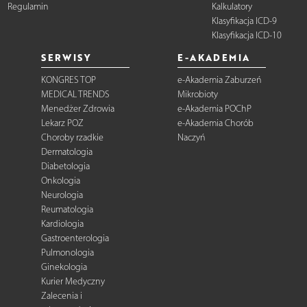
Regulamin
Kalkulatory
Klasyfikacja ICD-9
Klasyfikacja ICD-10
SERWISY
E-AKADEMIA
KONGRES TOP
e-Akademia Zaburzeń
MEDICAL TRENDS
Mikrobioty
Menedżer Zdrowia
e-Akademia POChP
Lekarz POZ
e-Akademia Chorób
Choroby rzadkie
Naczyń
Dermatologia
Diabetologia
Onkologia
Neurologia
Reumatologia
Kardiologia
Gastroenterologia
Pulmonologia
Ginekologia
Kurier Medyczny
Zalecenia i