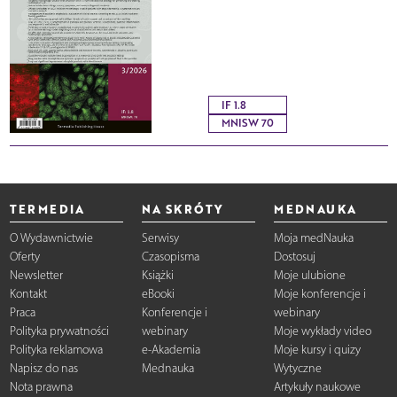
IF 1.8
MNISW 70
TERMEDIA
NA SKRÓTY
MEDNAUKA
O Wydawnictwie
Serwisy
Moja medNauka
Oferty
Czasopisma
Dostosuj
Newsletter
Książki
Moje ulubione
Kontakt
eBooki
Moje konferencje i
Praca
Konferencje i
webinary
Polityka prywatności
webinary
Moje wykłady video
Polityka reklamowa
e-Akademia
Moje kursy i quizy
Napisz do nas
Mednauka
Wytyczne
Nota prawna
Artykuły naukowe