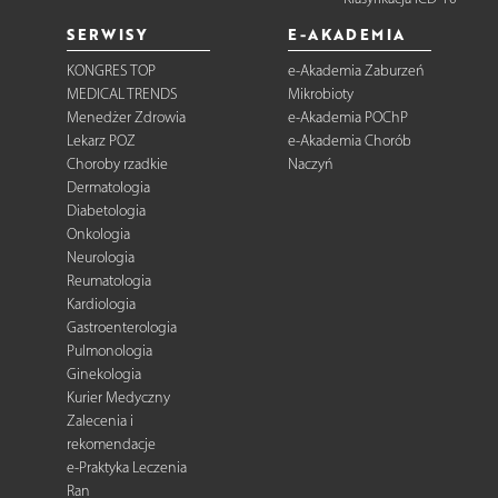
SERWISY
E-AKADEMIA
KONGRES TOP
e-Akademia Zaburzeń
MEDICAL TRENDS
Mikrobioty
Menedżer Zdrowia
e-Akademia POChP
Lekarz POZ
e-Akademia Chorób
Choroby rzadkie
Naczyń
Dermatologia
Diabetologia
Onkologia
Neurologia
Reumatologia
Kardiologia
Gastroenterologia
Pulmonologia
Ginekologia
Kurier Medyczny
Zalecenia i
rekomendacje
e-Praktyka Leczenia
Ran