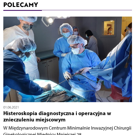
POLECAMY
01.06.2021
Histeroskopia diagnostyczna i operacyjna w
znieczuleniu miejscowym
W Międzynarodowym Centrum Minimalnie Inwazyjnej Chirurgii
Ginekologicznej Miednicy Mniejszej 28...