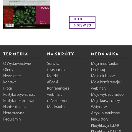
IF 1.8
MNISW 70
TERMEDIA
NA SKRÓTY
MEDNAUKA
O Wydawnictwie
Serwisy
Moja medNauka
Oferty
Czasopisma
Dostosuj
Newsletter
Książki
Moje ulubione
Kontakt
eBooki
Moje konferencje i
Praca
Konferencje i
webinary
Polityka prywatności
webinary
Moje wykłady video
Polityka reklamowa
e-Akademia
Moje kursy i quizy
Napisz do nas
Mednauka
Wytyczne
Nota prawna
Artykuły naukowe
Regulamin
Kalkulatory
Klasyfikacja ICD-9
Klasyfikacja ICD-10