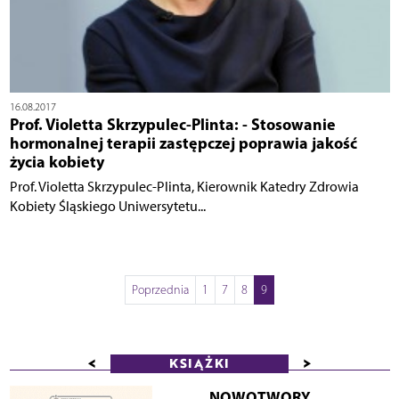
16.08.2017
Prof. Violetta Skrzypulec-Plinta: - Stosowanie
hormonalnej terapii zastępczej poprawia jakość
życia kobiety
Prof. Violetta Skrzypulec-Plinta, Kierownik Katedry Zdrowia
Kobiety Śląskiego Uniwersytetu...
Poprzednia
1
7
8
9
<
>
KSIĄŻKI
NOWOTWORY