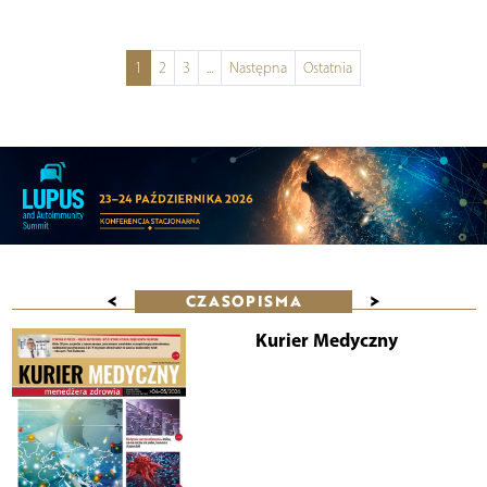
1
2
3
...
Następna
Ostatnia
<
>
CZASOPISMA
Kurier Medyczny