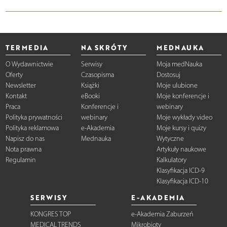
TERMEDIA
NA SKRÓTY
MEDNAUKA
O Wydawnictwie
Serwisy
Moja medNauka
Oferty
Czasopisma
Dostosuj
Newsletter
Książki
Moje ulubione
Kontakt
eBooki
Moje konferencje i
Praca
Konferencje i
webinary
Polityka prywatności
webinary
Moje wykłady video
Polityka reklamowa
e-Akademia
Moje kursy i quizy
Napisz do nas
Mednauka
Wytyczne
Nota prawna
Artykuły naukowe
Regulamin
Kalkulatory
Klasyfikacja ICD-9
Klasyfikacja ICD-10
SERWISY
E-AKADEMIA
KONGRES TOP
e-Akademia Zaburzeń
MEDICAL TRENDS
Mikrobioty