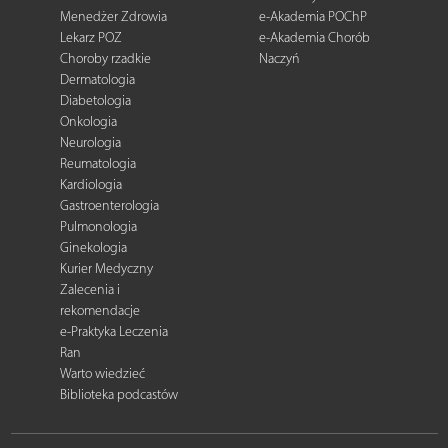
Menedżer Zdrowia
e-Akademia POChP
Lekarz POZ
e-Akademia Chorób
Choroby rzadkie
Naczyń
Dermatologia
Diabetologia
Onkologia
Neurologia
Reumatologia
Kardiologia
Gastroenterologia
Pulmonologia
Ginekologia
Kurier Medyczny
Zalecenia i
rekomendacje
e-Praktyka Leczenia
Ran
Warto wiedzieć
Biblioteka podcastów