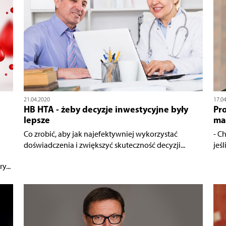
21.04.2020
17.0
HB HTA - żeby decyzje inwestycyjne były
Pro
lepsze
ma
Co zrobić, aby jak najefektywniej wykorzystać
- C
doświadczenia i zwiększyć skuteczność decyzji...
jeśl
...