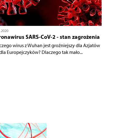
3.2020
ronawirus SARS-CoV-2 - stan zagrożenia
czego wirus z Wuhan jest groźniejszy dla Azjatów
 dla Europejczyków? Dlaczego tak mało...