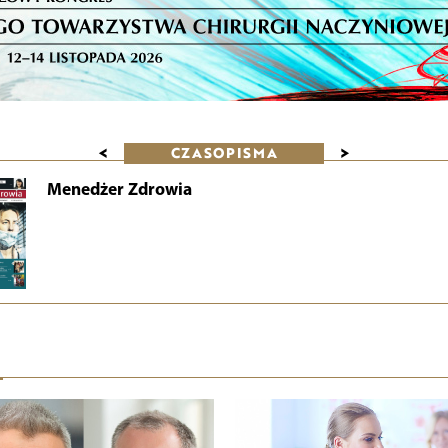
<
>
CZASOPISMA
Menedżer Zdrowia