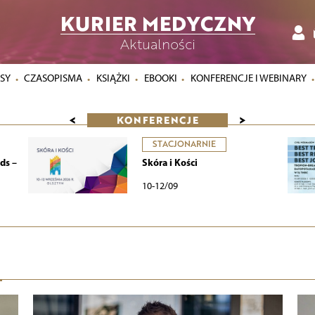
KURIER MEDYCZNY
Aktualności
SY
CZASOPISMA
KSIĄŻKI
EBOOKI
KONFERENCJE I WEBINARY
<
>
KONFERENCJE
STACJONARNIE
ds –
Skóra i Kości
10-12/09