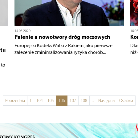
14.03.2020
10.0
Palenie a nowotwory dróg moczowych
Ko
Europejski Kodeks Walki z Rakiem jako pierwsze
Dla
ytu
zalecenie zminimalizowania ryzyka chorób...
niż
 to
Poprzednia
1
104
105
106
107
108
...
Następna
Ostatnia