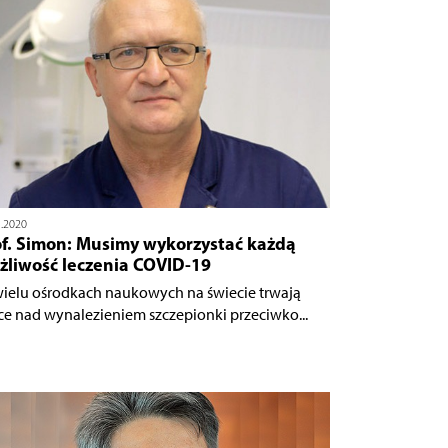
5.2020
of. Simon: Musimy wykorzystać każdą
żliwość leczenia COVID-19
ielu ośrodkach naukowych na świecie trwają
ce nad wynalezieniem szczepionki przeciwko...