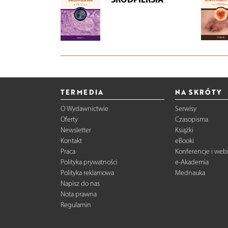
TERMEDIA
NA SKRÓTY
O Wydawnictwie
Serwisy
Oferty
Czasopisma
Newsletter
Książki
Kontakt
eBooki
Praca
Konferencje i web
Polityka prywatności
e-Akademia
Polityka reklamowa
Mednauka
Napisz do nas
Nota prawna
Regulamin