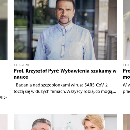
11.05.2020
11.0
Prof. Krzysztof Pyrć: Wybawienia szukamy w
Pr
nauce
mo
- Badania nad szczepionkami wirusa SARS-CoV-2
W w
toczą się w dużych firmach. Wszyscy robią, co mogą,...
pra
VID-