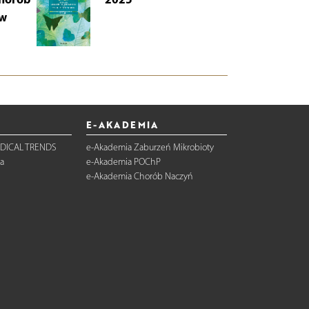
 w
i 
Wy
E-AKADEMIA
DICAL TRENDS
e-Akademia Zaburzeń Mikrobioty
a
e-Akademia POChP
e-Akademia Chorób Naczyń