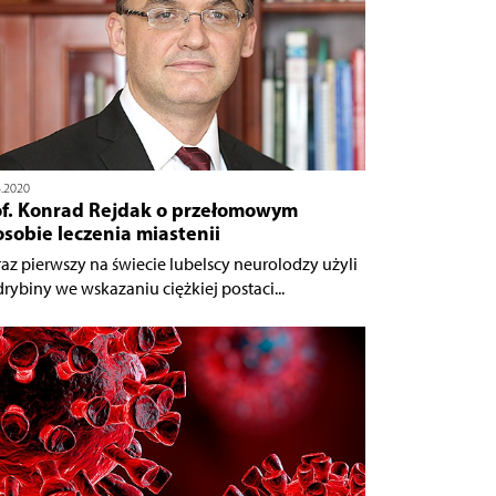
4.2020
of. Konrad Rejdak o przełomowym
sobie leczenia miastenii
raz pierwszy na świecie lubelscy neurolodzy użyli
drybiny we wskazaniu ciężkiej postaci...