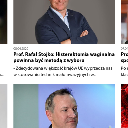
08.04.2020
07.0
Prof. Rafał Stojko: Histerektomia waginalna
Pr
powinna być metodą z wyboru
spo
- Zdecydowana większość krajów UE wyprzedza nas
Po 
..
w stosowaniu technik małoinwazyjnych w...
kla