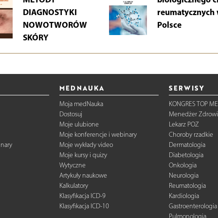
DIAGNOSTYKI
reumatycznych
NOWOTWORÓW
Polsce
SKÓRY
MEDNAUKA
SERWISY
Moja medNauka
KONGRES TOP ME
Dostosuj
Menedżer Zdrowi
Moje ulubione
Lekarz POZ
Moje konferencje i webinary
Choroby rzadkie
inary
Moje wykłady video
Dermatologia
Moje kursy i quizy
Diabetologia
Wytyczne
Onkologia
Artykuły naukowe
Neurologia
Kalkulatory
Reumatologia
Klasyfikacja ICD-9
Kardiologia
Klasyfikacja ICD-10
Gastroenterologia
Pulmonologia