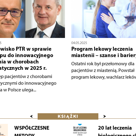
5
04.05.2025
wisko PTR w sprawie
Program lekowy leczenia
pu do innowacyjnego
miastenii – szanse i barier
nia w chorobach
Ostatni rok był przełomowy dla
tycznych w 2025 r.
pacjentów z miastenią. Powstał
ęp pacjentów z chorobami
program lekowy, wachlarz leków.
ycznymi do innowacyjnego
a w Polsce ulega...
<
>
KSIĄŻKI
WSPÓŁCZESNE
20 lat leczenia
METODY
biologicznego 