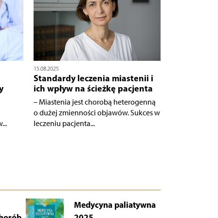
15.08.2025
Standardy leczenia miastenii i
y
ich wpływ na ścieżkę pacjenta
– Miastenia jest chorobą heterogenną
o dużej zmienności objawów. Sukces w
..
leczeniu pacjenta...
Medycyna paliatywna
AB
chorób
2025
Łu