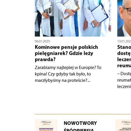
06.01.2025
13.01.202
Kominowe pensje polskich
Stano
pielęgniarek? Gdzie leży
dostę
prawda?
lecze
reuma
Zarabiamy najlepiej w Europie? To
– Dost
kpina! Czy gdyby tak było, to
reumat
marzłybyśmy na proteście?...
leczeni
NOWOTWORY
ŚRÓDPIERSIA