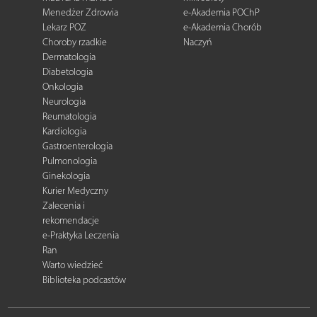
Menedżer Zdrowia
e-Akademia POChP
Lekarz POZ
e-Akademia Chorób
Choroby rzadkie
Naczyń
Dermatologia
Diabetologia
Onkologia
Neurologia
Reumatologia
Kardiologia
Gastroenterologia
Pulmonologia
Ginekologia
Kurier Medyczny
Zalecenia i
rekomendacje
e-Praktyka Leczenia
Ran
Warto wiedzieć
Biblioteka podcastów