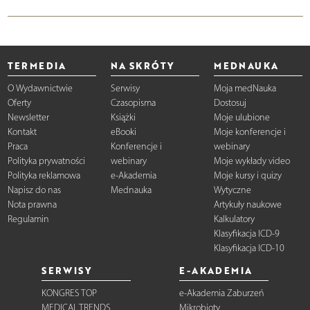
TERMEDIA
NA SKRÓTY
MEDNAUKA
O Wydawnictwie
Serwisy
Moja medNauka
Oferty
Czasopisma
Dostosuj
Newsletter
Książki
Moje ulubione
Kontakt
eBooki
Moje konferencje i
Praca
Konferencje i
webinary
Polityka prywatności
webinary
Moje wykłady video
Polityka reklamowa
e-Akademia
Moje kursy i quizy
Napisz do nas
Mednauka
Wytyczne
Nota prawna
Artykuły naukowe
Regulamin
Kalkulatory
Klasyfikacja ICD-9
Klasyfikacja ICD-10
SERWISY
E-AKADEMIA
KONGRES TOP
e-Akademia Zaburzeń
MEDICAL TRENDS
Mikrobioty