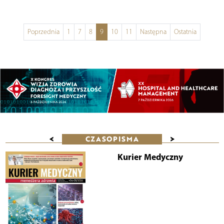
Poprzednia
1
7
8
9
10
11
Następna
Ostatnia
<
>
CZASOPISMA
Kurier Medyczny