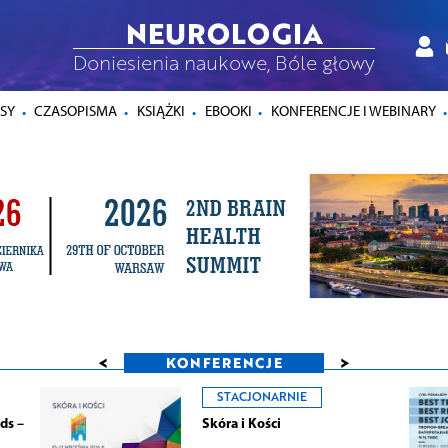
NEUROLOGIA
Doniesienia naukowe, Bóle głowy
SY
CZASOPISMA
KSIĄŻKI
EBOOKI
KONFERENCJE I WEBINARY
<
>
KONFERENCJE
STACJONARNIE
ds –
Skóra i Kości