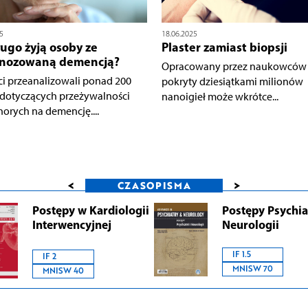
5
18.06.2025
ługo żyją osoby ze
Plaster zamiast biopsji
gnozowaną demencją?
Opracowany przez naukowców p
ci przeanalizowali ponad 200
pokryty dziesiątkami milionów
dotyczących przeżywalności
nanoigieł może wkrótce...
horych na demencję....
<
>
CZASOPISMA
Postępy w Kardiologii
Postępy Psychiat
Interwencyjnej
Neurologii
IF 1.5
IF 2
MNISW 70
MNISW 40