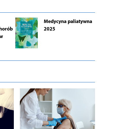
Medycyna paliatywna
AB
chorób
2025
Łu
 w
i 
Wy