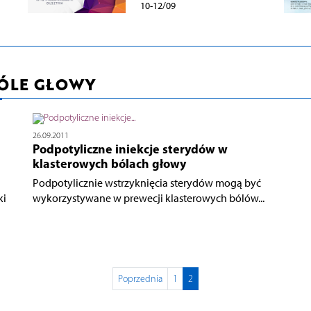
10-12/09
BÓLE GŁOWY
26.09.2011
Podpotyliczne iniekcje sterydów w
klasterowych bólach głowy
Podpotylicznie wstrzyknięcia sterydów mogą być
ki
wykorzystywane w prewecji klasterowych bólów...
Poprzednia
1
2