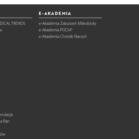
E-AKADEMIA
DICAL TRENDS
e-Akademia Zaburzeń Mikrobioty
a
e-Akademia POChP
e-Akademia Chorób Naczyń
mendacje
ia Ran
tów