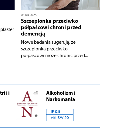
03.04.2025
Szczepionka przeciwko
półpaścowi chroni przed
laster
demencją
Nowe badania sugerują, że
szczepionka przeciwko
półpaścowi może chronić przed...
rii i
Alkoholizm i
Narkomania
IF 0.5
MNISW 40