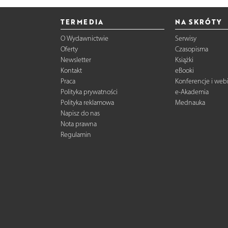
TERMEDIA
NA SKRÓTY
O Wydawnictwie
Serwisy
Oferty
Czasopisma
Newsletter
Książki
Kontakt
eBooki
Praca
Konferencje i web
Polityka prywatności
e-Akademia
Polityka reklamowa
Mednauka
Napisz do nas
Nota prawna
Regulamin