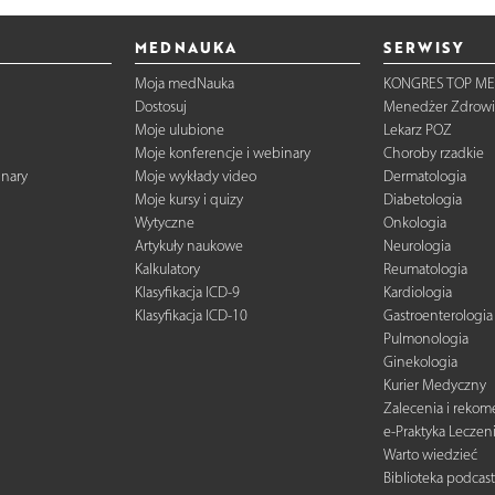
MEDNAUKA
SERWISY
Moja medNauka
KONGRES TOP ME
Dostosuj
Menedżer Zdrowi
Moje ulubione
Lekarz POZ
Moje konferencje i webinary
Choroby rzadkie
inary
Moje wykłady video
Dermatologia
Moje kursy i quizy
Diabetologia
Wytyczne
Onkologia
Artykuły naukowe
Neurologia
Kalkulatory
Reumatologia
Klasyfikacja ICD-9
Kardiologia
Klasyfikacja ICD-10
Gastroenterologia
Pulmonologia
Ginekologia
Kurier Medyczny
Zalecenia i reko
e-Praktyka Leczen
Warto wiedzieć
Biblioteka podcas