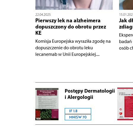
22.04.2025
15.01.202
Pierwszy lek na alzheimera
Jak d
dopuszczony do obrotu przez
zdia
KE
Eksper
Komisja Europejska wyraziła zgodę na
badań 
dopuszczenie do obrotu leku
osób c
lecanemab w Unii Europejskiej....
Postępy Dermatologii
i Alergologii
IF 1.8
MNISW 70