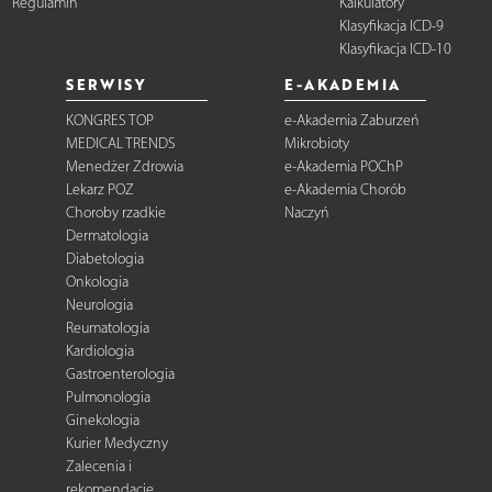
Regulamin
Kalkulatory
Klasyfikacja ICD-9
Klasyfikacja ICD-10
SERWISY
E-AKADEMIA
KONGRES TOP
e-Akademia Zaburzeń
MEDICAL TRENDS
Mikrobioty
Menedżer Zdrowia
e-Akademia POChP
Lekarz POZ
e-Akademia Chorób
Choroby rzadkie
Naczyń
Dermatologia
Diabetologia
Onkologia
Neurologia
Reumatologia
Kardiologia
Gastroenterologia
Pulmonologia
Ginekologia
Kurier Medyczny
Zalecenia i
rekomendacje