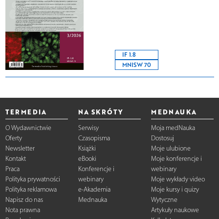
IF 1.8
MNISW 70
TERMEDIA
NA SKRÓTY
MEDNAUKA
O Wydawnictwie
Serwisy
Moja medNauka
Oferty
Czasopisma
Dostosuj
Newsletter
Książki
Moje ulubione
Kontakt
eBooki
Moje konferencje i
Praca
Konferencje i
webinary
Polityka prywatności
webinary
Moje wykłady video
Polityka reklamowa
e-Akademia
Moje kursy i quizy
Napisz do nas
Mednauka
Wytyczne
Nota prawna
Artykuły naukowe