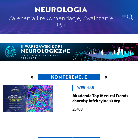
NEUROLOGIA
Zalecenia i rekomendacje, Zwalczanie
Bólu
<
>
KONFERENCJE
WEBINAR
Akademia Top Medical Trends –
choroby infekcyjne skóry
25/08