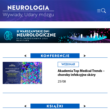
NEUROLOGIA
Wywiady, Udary mózgu
<
>
KONFERENCJE
WEBINAR
Akademia Top Medical Trends –
choroby infekcyjne skóry
25/08
<
>
KSIĄŻKI