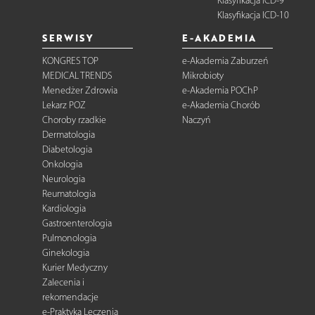
Klasyfikacja ICD-9
Klasyfikacja ICD-10
SERWISY
E-AKADEMIA
KONGRES TOP
e-Akademia Zaburzeń
MEDICAL TRENDS
Mikrobioty
Menedżer Zdrowia
e-Akademia POChP
Lekarz POZ
e-Akademia Chorób
Choroby rzadkie
Naczyń
Dermatologia
Diabetologia
Onkologia
Neurologia
Reumatologia
Kardiologia
Gastroenterologia
Pulmonologia
Ginekologia
Kurier Medyczny
Zalecenia i
rekomendacje
e-Praktyka Leczenia