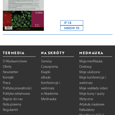
IF 1.8
MNISW 70
TERMEDIA
NA SKRÓTY
MEDNAUKA
O Wydawnictwie
Serwisy
Moja medNauka
Oferty
Czasopisma
Dostosuj
Newsletter
Książki
Moje ulubione
Kontakt
eBooki
Moje konferencje i
Praca
Konferencje i
webinary
Polityka prywatności
webinary
Moje wykłady video
Polityka reklamowa
e-Akademia
Moje kursy i quizy
Napisz do nas
Mednauka
Wytyczne
Nota prawna
Artykuły naukowe
Regulamin
Kalkulatory