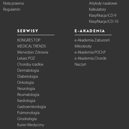
Nota prawna
Artykuły naukowe
Regulamin
Kalkulatory
Klasyfikacja ICD-9
Klasyfikacja ICD-10
SERWISY
E-AKADEMIA
KONGRES TOP
e-Akademia Zaburzeń
MEDICAL TRENDS
Mikrobioty
Menedżer Zdrowia
e-Akademia POChP
Lekarz POZ
e-Akademia Chorób
Choroby rzadkie
Naczyń
Dermatologia
Diabetologia
Onkologia
Neurologia
Reumatologia
Kardiologia
Gastroenterologia
Pulmonologia
Ginekologia
Kurier Medyczny