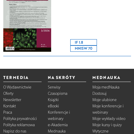
IF 1.8
MNISW 70
TERMEDIA
NA SKRÓTY
MEDNAUKA
O Wydawnictwie
Serwisy
Moja medNauka
Oferty
Czasopisma
Dostosuj
Newsletter
Książki
Moje ulubione
Kontakt
eBooki
Moje konferencje i
Praca
Konferencje i
webinary
Polityka prywatności
webinary
Moje wykłady video
Polityka reklamowa
e-Akademia
Moje kursy i quizy
Napisz do nas
Mednauka
Wytyczne