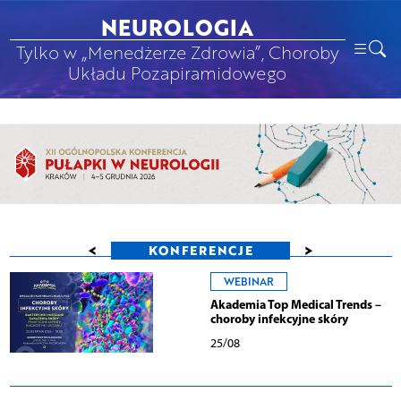
NEUROLOGIA
Tylko w „Menedżerze Zdrowia”, Choroby
Układu Pozapiramidowego
<
>
KONFERENCJE
WEBINAR
Akademia Top Medical Trends –
choroby infekcyjne skóry
25/08