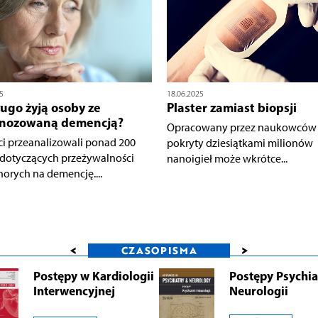
5
18.06.2025
ługo żyją osoby ze
Plaster zamiast biopsji
gnozowaną demencją?
Opracowany przez naukowców p
ci przeanalizowali ponad 200
pokryty dziesiątkami milionów
dotyczących przeżywalności
nanoigieł może wkrótce...
horych na demencję....
<
>
CZASOPISMA
Postępy w Kardiologii
Postępy Psychiat
Interwencyjnej
Neurologii