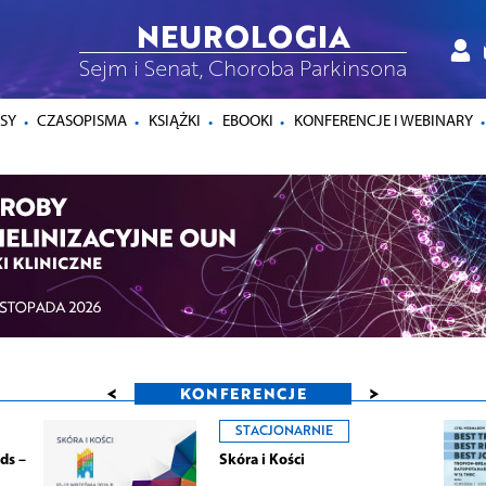
NEUROLOGIA
Sejm i Senat, Choroba Parkinsona
SY
CZASOPISMA
KSIĄŻKI
EBOOKI
KONFERENCJE I WEBINARY
<
>
KONFERENCJE
STACJONARNIE
ds –
Skóra i Kości