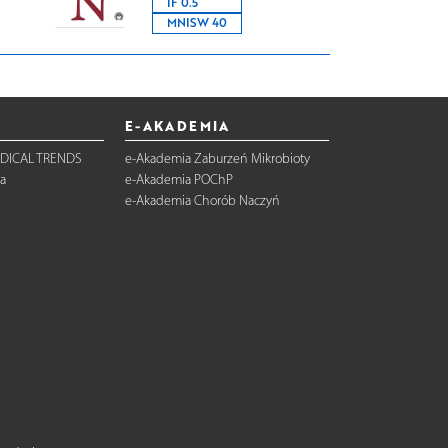
IF 0.5
MNISW 40
E-AKADEMIA
DICAL TRENDS
e-Akademia Zaburzeń Mikrobioty
a
e-Akademia POChP
e-Akademia Chorób Naczyń