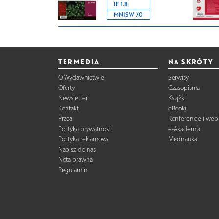
IF 1.8
MNISW 70
TERMEDIA
NA SKRÓTY
O Wydawnictwie
Serwisy
Oferty
Czasopisma
Newsletter
Książki
Kontakt
eBooki
Praca
Konferencje i web
Polityka prywatności
e-Akademia
Polityka reklamowa
Mednauka
Napisz do nas
Nota prawna
Regulamin