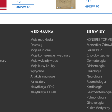
IF 1.5
IF 2
MNISW 70
MNISW 40
MEDNAUKA
SERWISY
Moja medNauka
KONGRES TOP ME
Dostosuj
Menedżer Zdrowi
Moje ulubione
Lekarz POZ
Moje konferencje i webinary
Choroby rzadkie
inary
Moje wykłady video
Dermatologia
Moje kursy i quizy
Diabetologia
Wytyczne
Onkologia
Artykuły naukowe
Neurologia
Kalkulatory
Reumatologia
Klasyfikacja ICD-9
Kardiologia
Klasyfikacja ICD-10
Gastroenterologia
Pulmonologia
Ginekologia
Kurier Medyczny