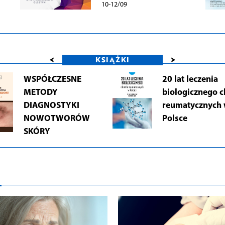
10-12/09
<
>
KSIĄŻKI
WSPÓŁCZESNE
20 lat leczenia
METODY
biologicznego 
DIAGNOSTYKI
reumatycznych
NOWOTWORÓW
Polsce
SKÓRY