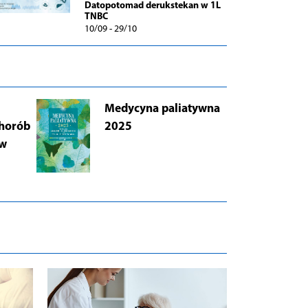
Datopotomad derukstekan w 1L
TNBC
10/09 - 29/10
Medycyna paliatywna
AB
chorób
2025
Łu
 w
i 
Wy