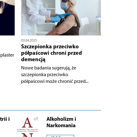
03.04.2025
Szczepionka przeciwko
półpaścowi chroni przed
laster
demencją
Nowe badania sugerują, że
szczepionka przeciwko
półpaścowi może chronić przed...
rii i
Alkoholizm i
Narkomania