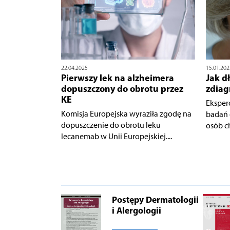
22.04.2025
15.01.202
Pierwszy lek na alzheimera
Jak d
dopuszczony do obrotu przez
zdia
KE
Eksper
Komisja Europejska wyraziła zgodę na
badań 
dopuszczenie do obrotu leku
osób c
lecanemab w Unii Europejskiej....
Postępy Dermatologii
i Alergologii