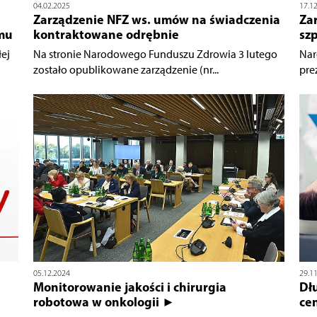
04.02.2025
17.1
Zarządzenie NFZ ws. umów na świadczenia
Za
emu
kontraktowane odrębnie
szp
łej
Na stronie Narodowego Funduszu Zdrowia 3 lutego
Nar
zostało opublikowane zarządzenie (nr...
pre
05.12.2024
29.1
Monitorowanie jakości i chirurgia
Dł
robotowa w onkologii ►
cen