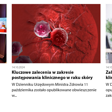
14.10.2024
14.1
Kluczowe zalecenia w zakresie
Zal
postępowania klinicznego w raku skóry
kli
W Dzienniku Urzędowym Ministra Zdrowia 11
W D
października zostało opublikowane obwieszczenie
opu
w...
zakr