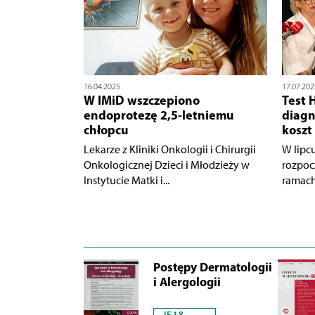
16.04.2025
17.07.202
W IMiD wszczepiono
Test 
endoprotezę 2,5-letniemu
diagn
chłopcu
koszt
Lekarze z Kliniki Onkologii i Chirurgii
W lipc
Onkologicznej Dzieci i Młodzieży w
rozpoc
Instytucie Matki i...
ramach 
Postępy Dermatologii
i Alergologii
IF 1.8