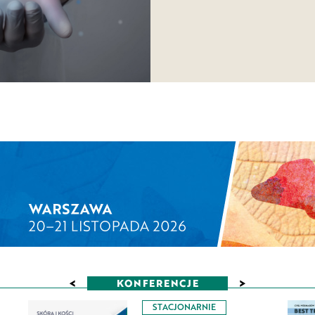
<
>
KONFERENCJE
STACJONARNIE