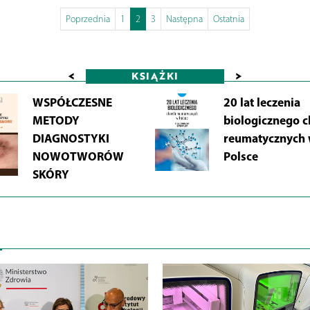
Poprzednia
1
2
3
Następna
Ostatnia
<
>
KSIĄŻKI
WSPÓŁCZESNE
20 lat leczenia
METODY
biologicznego 
DIAGNOSTYKI
reumatycznych
NOWOTWORÓW
Polsce
SKÓRY