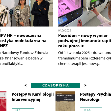
5
04.06.2025
HPV HR – nowoczesna
Poseidon – nowy wymiar
ostyka molekularna na
podwójnej immunoterapii
 NFZ
raku płuca ►
u Narodowy Fundusz Zdrowia
Od 1 kwietnia 2025 r. durwalum
zął finansowanie badań w
tremelimumabem i czterema cy
profilaktyki...
chemioterapii jest nową...
<
>
CZASOPISMA
Postępy w Kardiologii
Postępy Psychiat
Interwencyjnej
Neurologii
IF 1.5
IF 2