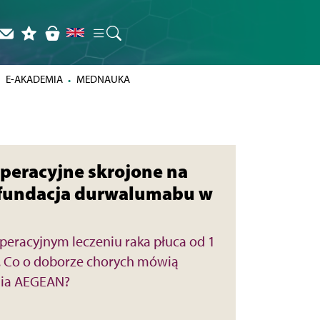
E-AKADEMIA
MEDNAUKA
peracyjne skrojone na
efundacja durwalumabu w
racyjnym leczeniu raka płuca od 1
y. Co o doborze chorych mówią
nia AEGEAN?