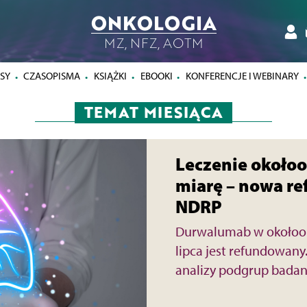
ONKOLOGIA
MZ, NFZ, AOTM
SY
CZASOPISMA
KSIĄŻKI
EBOOKI
KONFERENCJE I WEBINARY
TEMAT MIESIĄCA
Leczenie okołoo
miarę – nowa r
NDRP
Durwalumab w okołoope
lipca jest refundowan
analizy podgrup bada