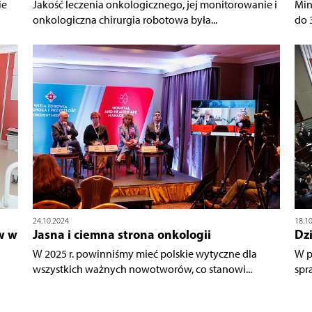
ie
Jakość leczenia onkologicznego, jej monitorowanie i
Min
onkologiczna chirurgia robotowa była...
do 
24.10.2024
18.1
w w
Jasna i ciemna strona onkologii
Dz
W 2025 r. powinniśmy mieć polskie wytyczne dla
W p
wszystkich ważnych nowotworów, co stanowi...
spr