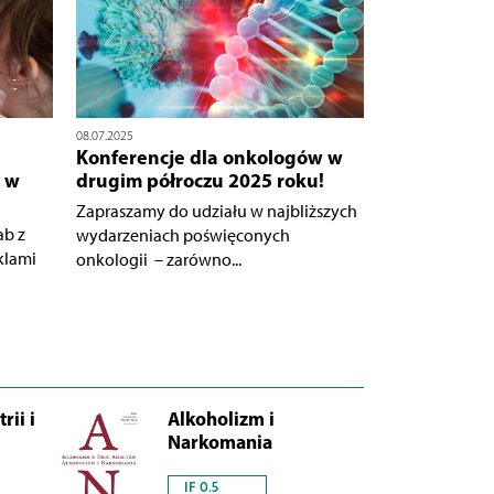
08.07.2025
Konferencje dla onkologów w
 w
drugim półroczu 2025 roku!
Zapraszamy do udziału w najbliższych
ab z
wydarzeniach poświęconych
klami
onkologii – zarówno...
rii i
Alkoholizm i
Narkomania
IF 0.5