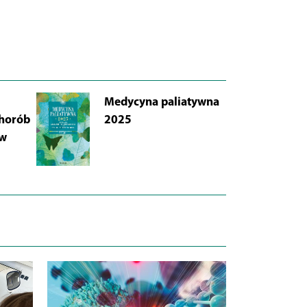
Medycyna paliatywna
AB
chorób
2025
Łu
 w
i 
Wy