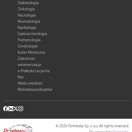
Diabetologia
Onkologia
Neurologia
Reumatologia
Kardiologia
Gastroenterologia
Pulmonologia
Ginekologia
Kurier Medyczny
Zalecenia i
rekomendacje
e-Praktyka Leczenia
Ran
Warto wiedzieć
Biblioteka podcastów
© 2026 Termedia Sp. z o.o. All rights reserved.