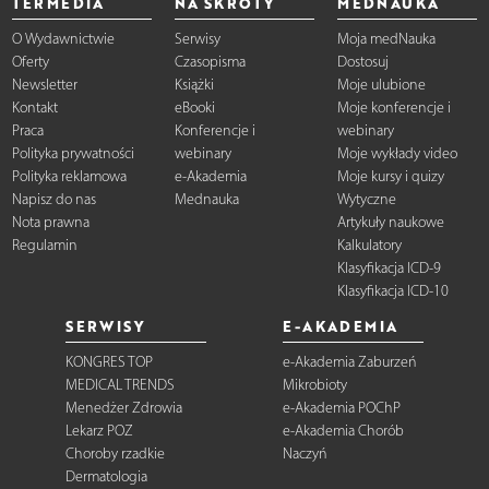
TERMEDIA
NA SKRÓTY
MEDNAUKA
O Wydawnictwie
Serwisy
Moja medNauka
Oferty
Czasopisma
Dostosuj
Newsletter
Książki
Moje ulubione
Kontakt
eBooki
Moje konferencje i
Praca
Konferencje i
webinary
Polityka prywatności
webinary
Moje wykłady video
Polityka reklamowa
e-Akademia
Moje kursy i quizy
Napisz do nas
Mednauka
Wytyczne
Nota prawna
Artykuły naukowe
Regulamin
Kalkulatory
Klasyfikacja ICD-9
Klasyfikacja ICD-10
SERWISY
E-AKADEMIA
KONGRES TOP
e-Akademia Zaburzeń
MEDICAL TRENDS
Mikrobioty
Menedżer Zdrowia
e-Akademia POChP
Lekarz POZ
e-Akademia Chorób
Choroby rzadkie
Naczyń
Dermatologia