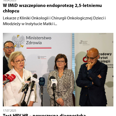
16.04.2025
W IMiD wszczepiono endoprotezę 2,5-letniemu
chłopcu
Lekarze z Kliniki Onkologii i Chirurgii Onkologicznej Dzieci i
Młodzieży w Instytucie Matki i...
17.07.2025
Test HPV HR – nowoczesna diagnostyka