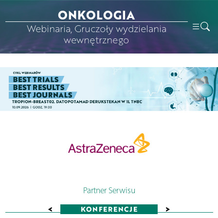
ONKOLOGIA
Webinaria, Gruczoły wydzielania
wewnętrznego
Partner Serwisu
<
>
KONFERENCJE