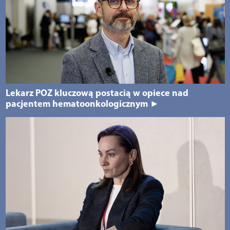
Lekarz POZ kluczową postacią w opiece nad
pacjentem hematoonkologicznym ►