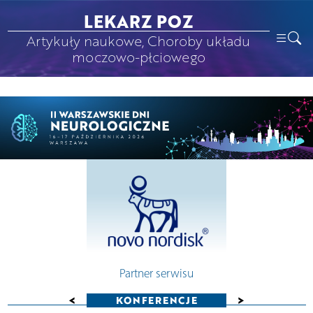
LEKARZ POZ
Artykuły naukowe, Choroby układu
moczowo-płciowego
Partner serwisu
<
>
KONFERENCJE