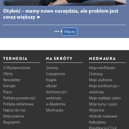
Otyłość – mamy nowe narzędzia, ale problem jest
coraz większy ►
Więcej
TERMEDIA
NA SKRÓTY
MEDNAUKA
O Wydawnictwie
Serwisy
Moja medNauka
Oferty
Czasopisma
Dostosuj
Newsletter
Książki
Moje ulubione
Kontakt
eBooki
Moje konferencje i
Praca
Konferencje i
webinary
Polityka prywatności
webinary
Moje wykłady video
Polityka reklamowa
e-Akademia
Moje kursy i quizy
Napisz do nas
Mednauka
Wytyczne
Nota prawna
Artykuły naukowe
Regulamin
Kalkulatory
Klasyfikacja ICD-9