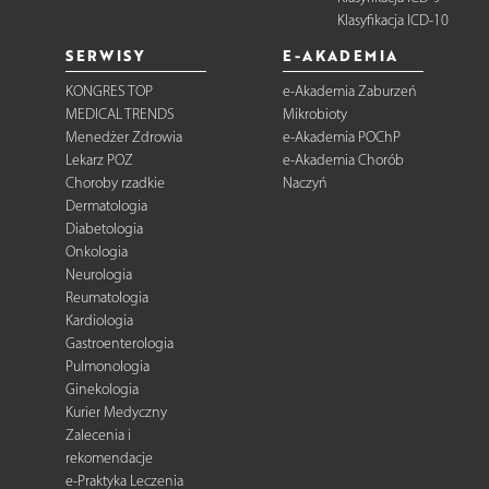
Klasyfikacja ICD-10
SERWISY
E-AKADEMIA
KONGRES TOP
e-Akademia Zaburzeń
MEDICAL TRENDS
Mikrobioty
Menedżer Zdrowia
e-Akademia POChP
Lekarz POZ
e-Akademia Chorób
Choroby rzadkie
Naczyń
Dermatologia
Diabetologia
Onkologia
Neurologia
Reumatologia
Kardiologia
Gastroenterologia
Pulmonologia
Ginekologia
Kurier Medyczny
Zalecenia i
rekomendacje
e-Praktyka Leczenia