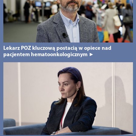
Lekarz POZ kluczową postacią w opiece nad
pacjentem hematoonkologicznym ►