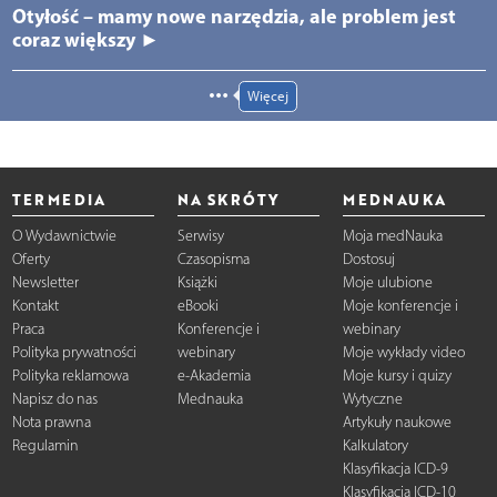
Otyłość – mamy nowe narzędzia, ale problem jest
coraz większy ►
Więcej
TERMEDIA
NA SKRÓTY
MEDNAUKA
O Wydawnictwie
Serwisy
Moja medNauka
Oferty
Czasopisma
Dostosuj
Newsletter
Książki
Moje ulubione
Kontakt
eBooki
Moje konferencje i
Praca
Konferencje i
webinary
Polityka prywatności
webinary
Moje wykłady video
Polityka reklamowa
e-Akademia
Moje kursy i quizy
Napisz do nas
Mednauka
Wytyczne
Nota prawna
Artykuły naukowe
Regulamin
Kalkulatory
Klasyfikacja ICD-9
Klasyfikacja ICD-10