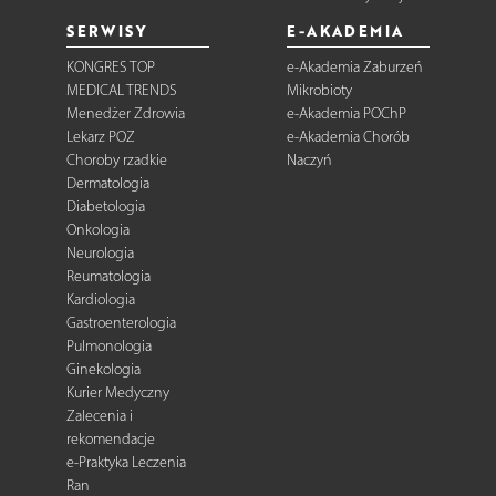
SERWISY
E-AKADEMIA
KONGRES TOP
e-Akademia Zaburzeń
MEDICAL TRENDS
Mikrobioty
Menedżer Zdrowia
e-Akademia POChP
Lekarz POZ
e-Akademia Chorób
Choroby rzadkie
Naczyń
Dermatologia
Diabetologia
Onkologia
Neurologia
Reumatologia
Kardiologia
Gastroenterologia
Pulmonologia
Ginekologia
Kurier Medyczny
Zalecenia i
rekomendacje
e-Praktyka Leczenia
Ran