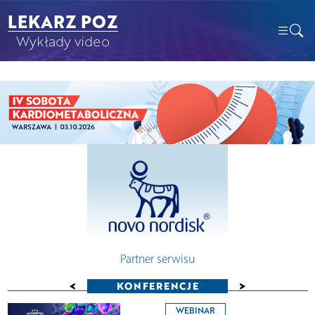
LEKARZ POZ
Wykłady video
Partner serwisu
<
>
KONFERENCJE
WEBINAR