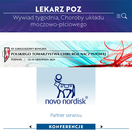
LEKARZ POZ
Wywiad tygodnia, Choroby układu
moczowo-płciowego
Partner serwisu
<
>
KONFERENCJE