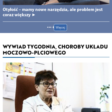
Otyłość – mamy nowe narzędzia, ale problem jest
coraz większy ►
Więcej
WYWIAD TYGODNIA, CHOROBY UKŁADU
MOCZOWO-PŁCIOWEGO