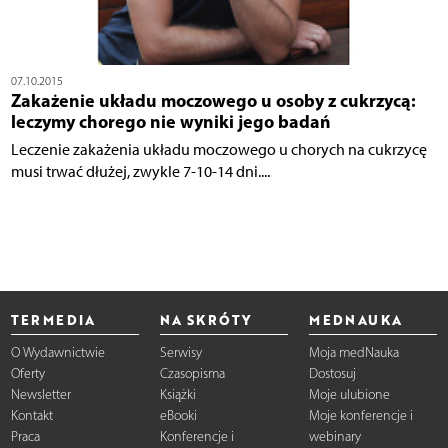
07.10.2015
Zakażenie układu moczowego u osoby z cukrzycą:
leczymy chorego nie wyniki jego badań
Leczenie zakażenia układu moczowego u chorych na cukrzycę
musi trwać dłużej, zwykle 7-10-14 dni....
TERMEDIA
NA SKRÓTY
MEDNAUKA
O Wydawnictwie
Serwisy
Moja medNauka
Oferty
Czasopisma
Dostosuj
Newsletter
Książki
Moje ulubione
Kontakt
eBooki
Moje konferencje i
Praca
Konferencje i
webinary