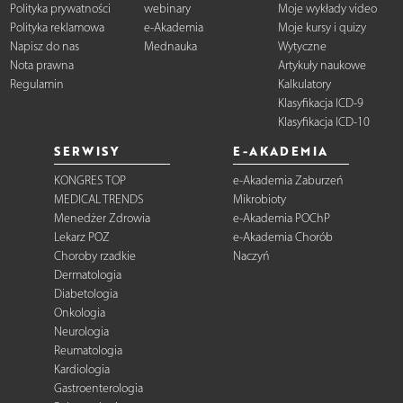
Polityka prywatności
webinary
Moje wykłady video
Polityka reklamowa
e-Akademia
Moje kursy i quizy
Napisz do nas
Mednauka
Wytyczne
Nota prawna
Artykuły naukowe
Regulamin
Kalkulatory
Klasyfikacja ICD-9
Klasyfikacja ICD-10
SERWISY
E-AKADEMIA
KONGRES TOP
e-Akademia Zaburzeń
MEDICAL TRENDS
Mikrobioty
Menedżer Zdrowia
e-Akademia POChP
Lekarz POZ
e-Akademia Chorób
Choroby rzadkie
Naczyń
Dermatologia
Diabetologia
Onkologia
Neurologia
Reumatologia
Kardiologia
Gastroenterologia