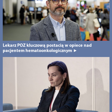
Lekarz POZ kluczową postacią w opiece nad
pacjentem hematoonkologicznym ►