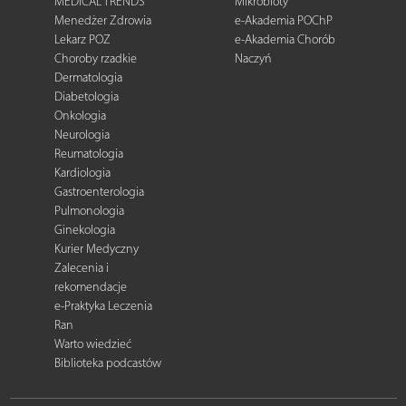
MEDICAL TRENDS
Mikrobioty
Menedżer Zdrowia
e-Akademia POChP
Lekarz POZ
e-Akademia Chorób
Choroby rzadkie
Naczyń
Dermatologia
Diabetologia
Onkologia
Neurologia
Reumatologia
Kardiologia
Gastroenterologia
Pulmonologia
Ginekologia
Kurier Medyczny
Zalecenia i
rekomendacje
e-Praktyka Leczenia
Ran
Warto wiedzieć
Biblioteka podcastów