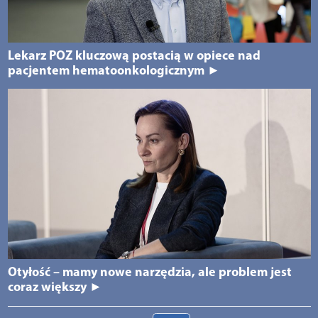
Lekarz POZ kluczową postacią w opiece nad
pacjentem hematoonkologicznym ►
Otyłość – mamy nowe narzędzia, ale problem jest
coraz większy ►