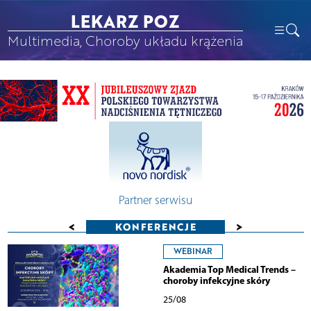
LEKARZ POZ
Multimedia, Choroby układu krążenia
Partner serwisu
<
>
KONFERENCJE
WEBINAR
Akademia Top Medical Trends –
choroby infekcyjne skóry
25/08