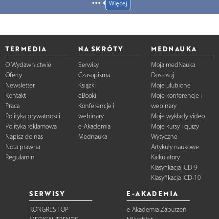
Więcej
TERMEDIA
NA SKRÓTY
MEDNAUKA
O Wydawnictwie
Serwisy
Moja medNauka
Oferty
Czasopisma
Dostosuj
Newsletter
Książki
Moje ulubione
Kontakt
eBooki
Moje konferencje i
Praca
Konferencje i
webinary
Polityka prywatności
webinary
Moje wykłady video
Polityka reklamowa
e-Akademia
Moje kursy i quizy
Napisz do nas
Mednauka
Wytyczne
Nota prawna
Artykuły naukowe
Regulamin
Kalkulatory
Klasyfikacja ICD-9
Klasyfikacja ICD-10
SERWISY
E-AKADEMIA
KONGRES TOP
e-Akademia Zaburzeń