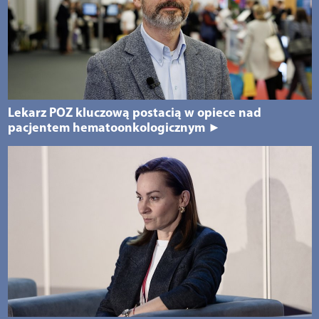
Lekarz POZ kluczową postacią w opiece nad
pacjentem hematoonkologicznym ►