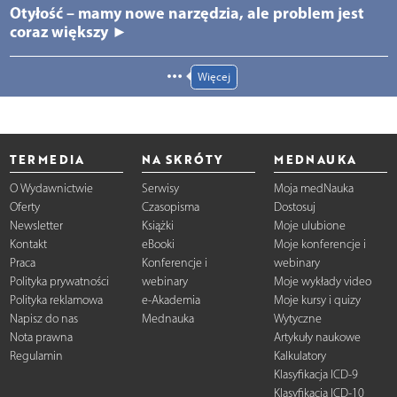
Otyłość – mamy nowe narzędzia, ale problem jest
coraz większy ►
Więcej
TERMEDIA
NA SKRÓTY
MEDNAUKA
O Wydawnictwie
Serwisy
Moja medNauka
Oferty
Czasopisma
Dostosuj
Newsletter
Książki
Moje ulubione
Kontakt
eBooki
Moje konferencje i
Praca
Konferencje i
webinary
Polityka prywatności
webinary
Moje wykłady video
Polityka reklamowa
e-Akademia
Moje kursy i quizy
Napisz do nas
Mednauka
Wytyczne
Nota prawna
Artykuły naukowe
Regulamin
Kalkulatory
Klasyfikacja ICD-9
Klasyfikacja ICD-10