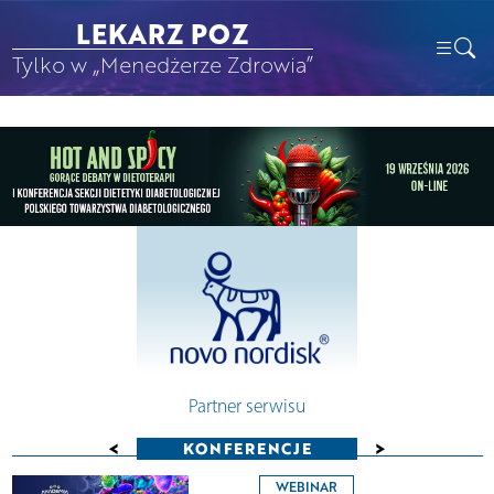
LEKARZ POZ
Tylko w „Menedżerze Zdrowia”
Partner serwisu
<
>
KONFERENCJE
WEBINAR