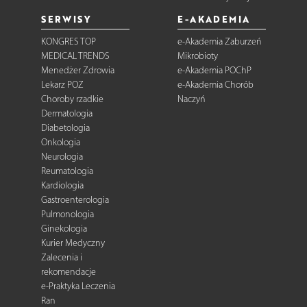
SERWISY
E-AKADEMIA
KONGRES TOP
e-Akademia Zaburzeń
MEDICAL TRENDS
Mikrobioty
Menedżer Zdrowia
e-Akademia POChP
Lekarz POZ
e-Akademia Chorób
Choroby rzadkie
Naczyń
Dermatologia
Diabetologia
Onkologia
Neurologia
Reumatologia
Kardiologia
Gastroenterologia
Pulmonologia
Ginekologia
Kurier Medyczny
Zalecenia i
rekomendacje
e-Praktyka Leczenia
Ran