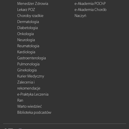
Menedżer Zdrowia
e-Akademia POChP
Lekarz POZ
e-Akademia Chorób
Choroby rzadkie
Naczyń
Dermatologia
Diabetologia
Onkologia
Neurologia
Reumatologia
Kardiologia
Gastroenterologia
Pulmonologia
Ginekologia
Kurier Medyczny
Zalecenia i
rekomendacje
e-Praktyka Leczenia
Ran
Warto wiedzieć
Biblioteka podcastów