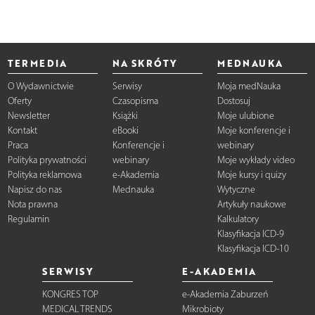
TERMEDIA
NA SKRÓTY
MEDNAUKA
O Wydawnictwie
Serwisy
Moja medNauka
Oferty
Czasopisma
Dostosuj
Newsletter
Książki
Moje ulubione
Kontakt
eBooki
Moje konferencje i
Praca
Konferencje i
webinary
Polityka prywatności
webinary
Moje wykłady video
Polityka reklamowa
e-Akademia
Moje kursy i quizy
Napisz do nas
Mednauka
Wytyczne
Nota prawna
Artykuły naukowe
Regulamin
Kalkulatory
Klasyfikacja ICD-9
Klasyfikacja ICD-10
SERWISY
E-AKADEMIA
KONGRES TOP
e-Akademia Zaburzeń
MEDICAL TRENDS
Mikrobioty