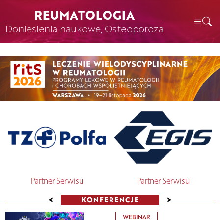
REUMATOLOGIA
Doniesienia naukowe, Osteoporoza
Partner Serwisu
Partner Serwisu
<
>
KONFERENCJE
WEBINAR