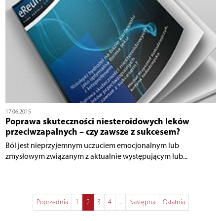
17.06.2015
Poprawa skuteczności niesteroidowych leków
przeciwzapalnych – czy zawsze z sukcesem?
Ból jest nieprzyjemnym uczuciem emocjonalnym lub
zmysłowym związanym z aktualnie występującym lub...
Poprzednia
1
2
3
4
...
Następna
Ostatnia