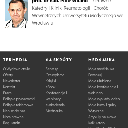
prof. dr hab. Piotr Wiland
– kierownik
Katedry i Kliniki Reumatologii i Chorób
Wewnętrznych Uniwersytetu Medycznego we
Wrocławiu
TERMEDIA
NA SKRÓTY
MEDNAUKA
O Wydawnictwie
Serwisy
Moja medNauka
Oferty
Czasopisma
Dostosuj
Newsletter
Książki
Moje ulubione
Kontakt
eBooki
Moje konferencje i
Praca
Konferencje i
webinary
Polityka prywatności
webinary
Moje wykłady video
Polityka reklamowa
e-Akademia
Moje kursy i quizy
Napisz do nas
Mednauka
Wytyczne
Nota prawna
Artykuły naukowe
Regulamin
Kalkulatory