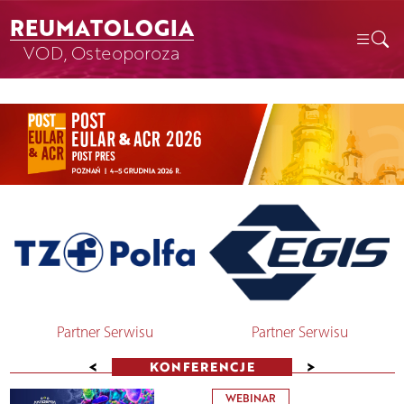
REUMATOLOGIA
VOD, Osteoporoza
Partner Serwisu
Partner Serwisu
<
>
KONFERENCJE
WEBINAR