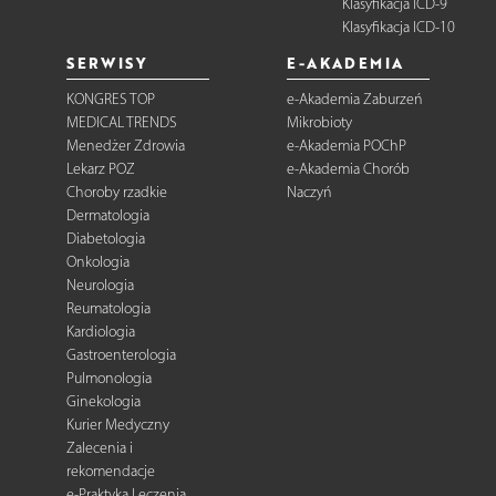
Klasyfikacja ICD-9
Klasyfikacja ICD-10
SERWISY
E-AKADEMIA
KONGRES TOP
e-Akademia Zaburzeń
MEDICAL TRENDS
Mikrobioty
Menedżer Zdrowia
e-Akademia POChP
Lekarz POZ
e-Akademia Chorób
Choroby rzadkie
Naczyń
Dermatologia
Diabetologia
Onkologia
Neurologia
Reumatologia
Kardiologia
Gastroenterologia
Pulmonologia
Ginekologia
Kurier Medyczny
Zalecenia i
rekomendacje
e-Praktyka Leczenia