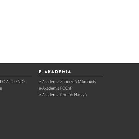
E-AKADEMIA
DICAL TRENDS
e-Akademia Zaburzeń Mikrobioty
a
e-Akademia POChP
e-Akademia Chorób Naczyń