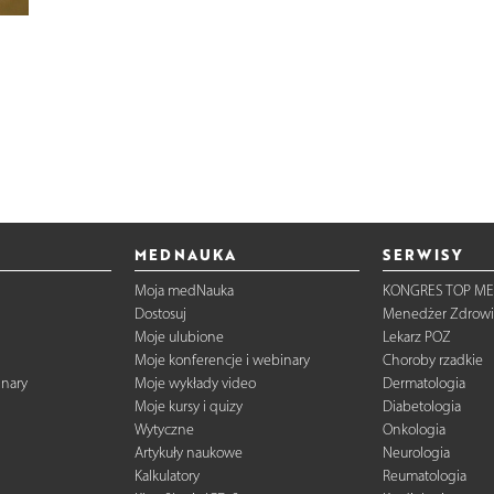
MEDNAUKA
SERWISY
Moja medNauka
KONGRES TOP ME
Dostosuj
Menedżer Zdrowi
Moje ulubione
Lekarz POZ
Moje konferencje i webinary
Choroby rzadkie
inary
Moje wykłady video
Dermatologia
Moje kursy i quizy
Diabetologia
Wytyczne
Onkologia
Artykuły naukowe
Neurologia
Kalkulatory
Reumatologia