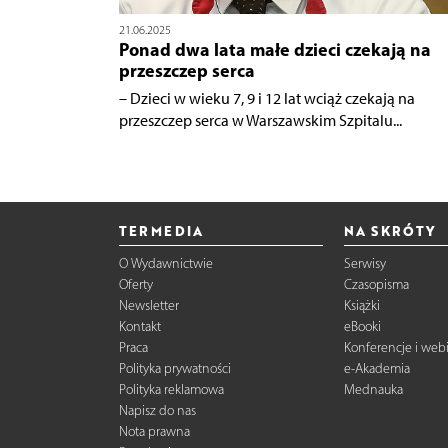
21.06.2025
Ponad dwa lata małe dzieci czekają na
przeszczep serca
– Dzieci w wieku 7, 9 i 12 lat wciąż czekają na
przeszczep serca w Warszawskim Szpitalu...
TERMEDIA
NA SKRÓTY
O Wydawnictwie
Serwisy
Oferty
Czasopisma
Newsletter
Książki
Kontakt
eBooki
Praca
Konferencje i web
Polityka prywatności
e-Akademia
Polityka reklamowa
Mednauka
Napisz do nas
Nota prawna