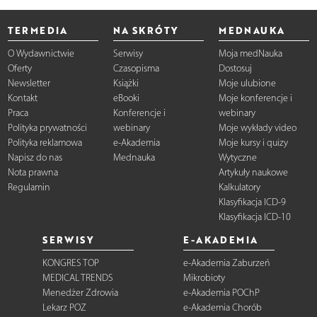
TERMEDIA
NA SKRÓTY
MEDNAUKA
O Wydawnictwie
Serwisy
Moja medNauka
Oferty
Czasopisma
Dostosuj
Newsletter
Książki
Moje ulubione
Kontakt
eBooki
Moje konferencje i
Praca
Konferencje i
webinary
Polityka prywatności
webinary
Moje wykłady video
Polityka reklamowa
e-Akademia
Moje kursy i quizy
Napisz do nas
Mednauka
Wytyczne
Nota prawna
Artykuły naukowe
Regulamin
Kalkulatory
Klasyfikacja ICD-9
Klasyfikacja ICD-10
SERWISY
E-AKADEMIA
KONGRES TOP
e-Akademia Zaburzeń
MEDICAL TRENDS
Mikrobioty
Menedżer Zdrowia
e-Akademia POChP
Lekarz POZ
e-Akademia Chorób