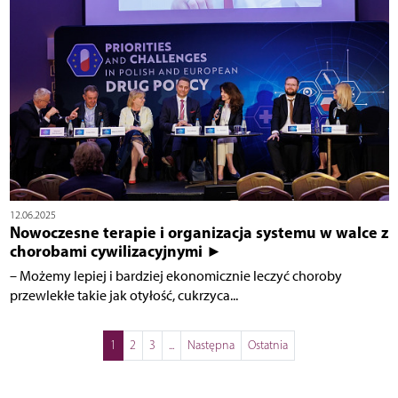
12.06.2025
Nowoczesne terapie i organizacja systemu w walce z
chorobami cywilizacyjnymi ►
– Możemy lepiej i bardziej ekonomicznie leczyć choroby
przewlekłe takie jak otyłość, cukrzyca...
1
2
3
...
Następna
Ostatnia