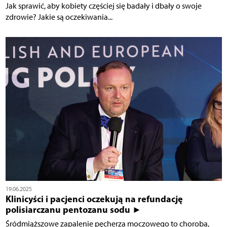
Jak sprawić, aby kobiety częściej się badały i dbały o swoje
zdrowie? Jakie są oczekiwania...
19.06.2025
Klinicyści i pacjenci oczekują na refundację
polisiarczanu pentozanu sodu ►
Śródmiąższowe zapalenie pęcherza moczowego to choroba,