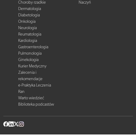
Choroby rzadkie
Naczyń
Dermatologia
Diabetologia
Onkologia
Neurologia
Reumatologia
Kardiologia
Gastroenterologia
Pulmonologia
Ginekologia
Kurier Medyczny
Zalecenia i
rekomendacje
e-Praktyka Leczenia
Ran
Warto wiedzieć
Biblioteka podcastów