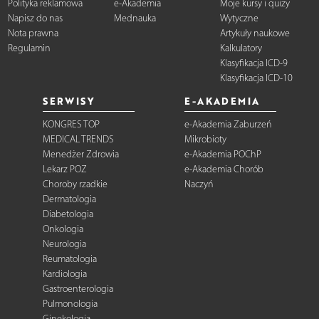
Polityka reklamowa
e-Akademia
Moje kursy i quizy
Napisz do nas
Mednauka
Wytyczne
Nota prawna
Artykuły naukowe
Regulamin
Kalkulatory
Klasyfikacja ICD-9
Klasyfikacja ICD-10
SERWISY
E-AKADEMIA
KONGRES TOP
e-Akademia Zaburzeń
MEDICAL TRENDS
Mikrobioty
Menedżer Zdrowia
e-Akademia POChP
Lekarz POZ
e-Akademia Chorób
Choroby rzadkie
Naczyń
Dermatologia
Diabetologia
Onkologia
Neurologia
Reumatologia
Kardiologia
Gastroenterologia
Pulmonologia
Ginekologia