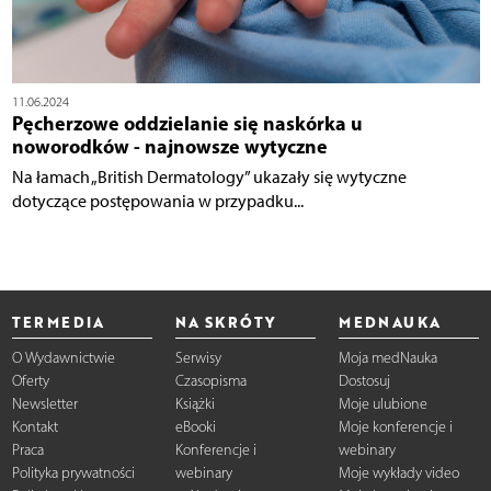
11.06.2024
Pęcherzowe oddzielanie się naskórka u
noworodków - najnowsze wytyczne
Na łamach „British Dermatology” ukazały się wytyczne
dotyczące postępowania w przypadku...
TERMEDIA
NA SKRÓTY
MEDNAUKA
O Wydawnictwie
Serwisy
Moja medNauka
Oferty
Czasopisma
Dostosuj
Newsletter
Książki
Moje ulubione
Kontakt
eBooki
Moje konferencje i
Praca
Konferencje i
webinary
Polityka prywatności
webinary
Moje wykłady video